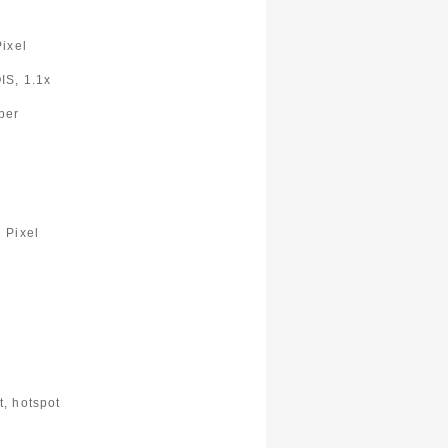
Pixel
IS, 1.1x
per
 Pixel
t, hotspot