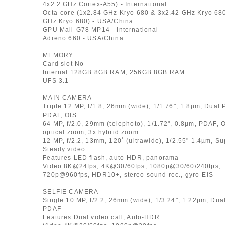
4x2.2 GHz Cortex-A55) - International
Octa-core (1x2.84 GHz Kryo 680 & 3x2.42 GHz Kryo 68
GHz Kryo 680) - USA/China
GPU Mali-G78 MP14 - International
Adreno 660 - USA/China
MEMORY
Card slot No
Internal 128GB 8GB RAM, 256GB 8GB RAM
UFS 3.1
MAIN CAMERA
Triple 12 MP, f/1.8, 26mm (wide), 1/1.76", 1.8µm, Dual 
PDAF, OIS
64 MP, f/2.0, 29mm (telephoto), 1/1.72", 0.8µm, PDAF, O
optical zoom, 3x hybrid zoom
12 MP, f/2.2, 13mm, 120˚ (ultrawide), 1/2.55" 1.4µm, Su
Steady video
Features LED flash, auto-HDR, panorama
Video 8K@24fps, 4K@30/60fps, 1080p@30/60/240fps,
720p@960fps, HDR10+, stereo sound rec., gyro-EIS
SELFIE CAMERA
Single 10 MP, f/2.2, 26mm (wide), 1/3.24", 1.22µm, Dual
PDAF
Features Dual video call, Auto-HDR