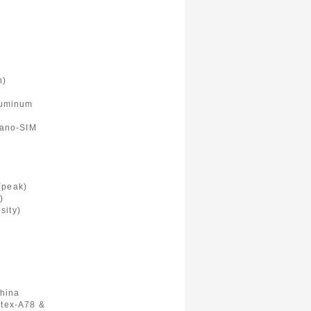
n)
aluminum
Nano-SIM
(peak)
)
sity)
hina
rtex-A78 &