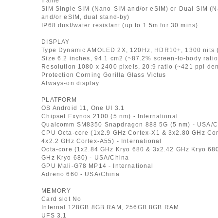
frame
SIM Single SIM (Nano-SIM and/or eSIM) or Dual SIM (
and/or eSIM, dual stand-by)
IP68 dust/water resistant (up to 1.5m for 30 mins)
DISPLAY
Type Dynamic AMOLED 2X, 120Hz, HDR10+, 1300 nits 
Size 6.2 inches, 94.1 cm2 (~87.2% screen-to-body ratio
Resolution 1080 x 2400 pixels, 20:9 ratio (~421 ppi den
Protection Corning Gorilla Glass Victus
Always-on display
PLATFORM
OS Android 11, One UI 3.1
Chipset Exynos 2100 (5 nm) - International
Qualcomm SM8350 Snapdragon 888 5G (5 nm) - USA/C
CPU Octa-core (1x2.9 GHz Cortex-X1 & 3x2.80 GHz Co
4x2.2 GHz Cortex-A55) - International
Octa-core (1x2.84 GHz Kryo 680 & 3x2.42 GHz Kryo 68
GHz Kryo 680) - USA/China
GPU Mali-G78 MP14 - International
Adreno 660 - USA/China
MEMORY
Card slot No
Internal 128GB 8GB RAM, 256GB 8GB RAM
UFS 3.1