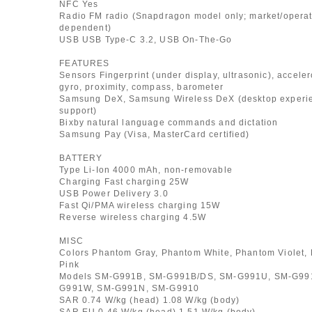
NFC Yes
Radio FM radio (Snapdragon model only; market/operat
dependent)
USB USB Type-C 3.2, USB On-The-Go
FEATURES
Sensors Fingerprint (under display, ultrasonic), accele
gyro, proximity, compass, barometer
Samsung DeX, Samsung Wireless DeX (desktop experi
support)
Bixby natural language commands and dictation
Samsung Pay (Visa, MasterCard certified)
BATTERY
Type Li-Ion 4000 mAh, non-removable
Charging Fast charging 25W
USB Power Delivery 3.0
Fast Qi/PMA wireless charging 15W
Reverse wireless charging 4.5W
MISC
Colors Phantom Gray, Phantom White, Phantom Violet,
Pink
Models SM-G991B, SM-G991B/DS, SM-G991U, SM-G99
G991W, SM-G991N, SM-G9910
SAR 0.74 W/kg (head) 1.08 W/kg (body)
SAR EU 0.46 W/kg (head) 1.51 W/kg (body)