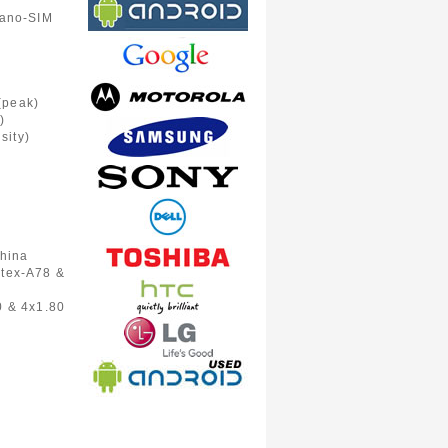
Nano-SIM
(peak)
)
sity)
hina
rtex-A78 &
0 & 4x1.80