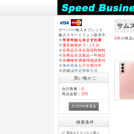
サムスン
サーバー/輸入タブレット
輸入スマートフォン販売中
6件
の商品
※
年末年始も休まず出荷
※
通常納期約 5 - 10 日
※
全商品日本全国送料無料
※
全商品当店新品一年保証
※
全機種有償修理相談受付
※
海外発送
も只今受付中
※詳細は
特定商取引法
買い物かご
合計数量：
0
商品金額：
0円
検索条件
商品カテゴリから選ぶ