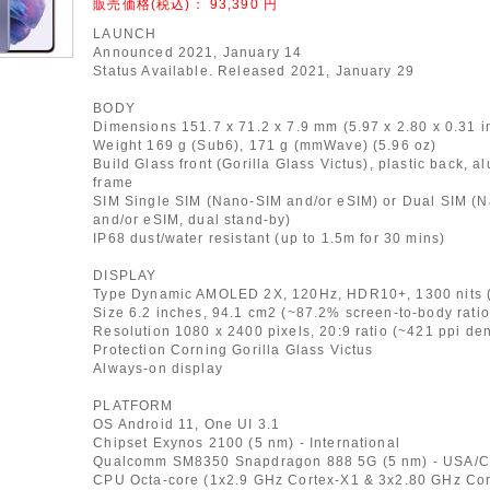
販売価格(税込)：
93,390
円
LAUNCH
Announced 2021, January 14
Status Available. Released 2021, January 29
BODY
Dimensions 151.7 x 71.2 x 7.9 mm (5.97 x 2.80 x 0.31 i
Weight 169 g (Sub6), 171 g (mmWave) (5.96 oz)
Build Glass front (Gorilla Glass Victus), plastic back, 
frame
SIM Single SIM (Nano-SIM and/or eSIM) or Dual SIM (
and/or eSIM, dual stand-by)
IP68 dust/water resistant (up to 1.5m for 30 mins)
DISPLAY
Type Dynamic AMOLED 2X, 120Hz, HDR10+, 1300 nits 
Size 6.2 inches, 94.1 cm2 (~87.2% screen-to-body ratio
Resolution 1080 x 2400 pixels, 20:9 ratio (~421 ppi den
Protection Corning Gorilla Glass Victus
Always-on display
PLATFORM
OS Android 11, One UI 3.1
Chipset Exynos 2100 (5 nm) - International
Qualcomm SM8350 Snapdragon 888 5G (5 nm) - USA/C
CPU Octa-core (1x2.9 GHz Cortex-X1 & 3x2.80 GHz Co