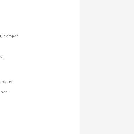
t, hotspot
or
rometer,
ence