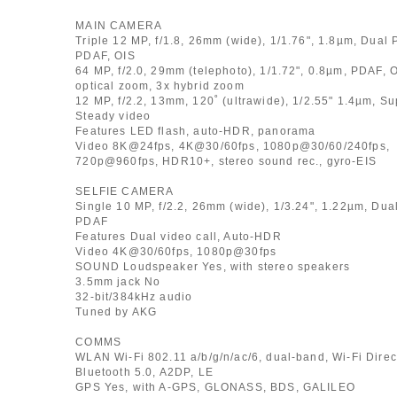
MAIN CAMERA
Triple 12 MP, f/1.8, 26mm (wide), 1/1.76", 1.8µm, Dual 
PDAF, OIS
64 MP, f/2.0, 29mm (telephoto), 1/1.72", 0.8µm, PDAF, O
optical zoom, 3x hybrid zoom
12 MP, f/2.2, 13mm, 120˚ (ultrawide), 1/2.55" 1.4µm, Su
Steady video
Features LED flash, auto-HDR, panorama
Video 8K@24fps, 4K@30/60fps, 1080p@30/60/240fps,
720p@960fps, HDR10+, stereo sound rec., gyro-EIS
SELFIE CAMERA
Single 10 MP, f/2.2, 26mm (wide), 1/3.24", 1.22µm, Dual
PDAF
Features Dual video call, Auto-HDR
Video 4K@30/60fps, 1080p@30fps
SOUND Loudspeaker Yes, with stereo speakers
3.5mm jack No
32-bit/384kHz audio
Tuned by AKG
COMMS
WLAN Wi-Fi 802.11 a/b/g/n/ac/6, dual-band, Wi-Fi Direc
Bluetooth 5.0, A2DP, LE
GPS Yes, with A-GPS, GLONASS, BDS, GALILEO