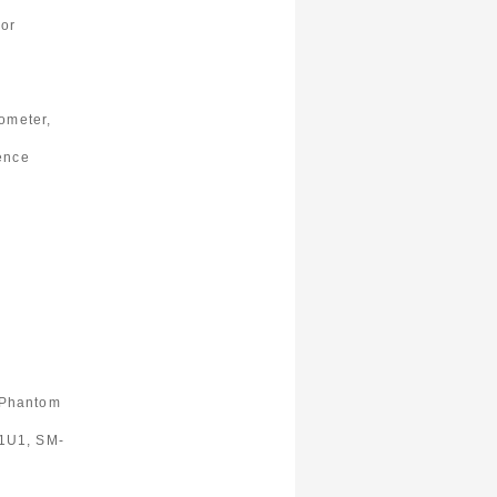
or
rometer,
ence
 Phantom
1U1, SM-