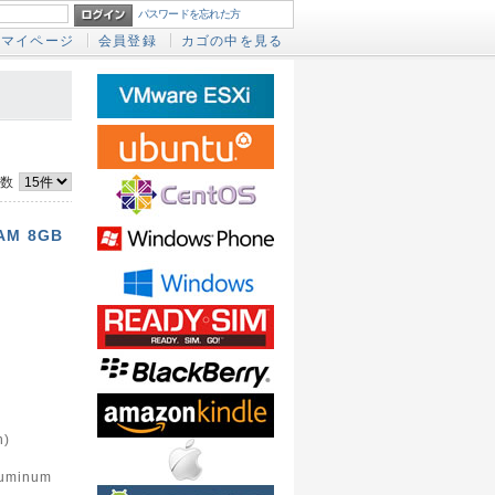
パスワードを忘れた方
マイページ
会員登録
カゴの中を見る
件数
AM 8GB
n)
aluminum