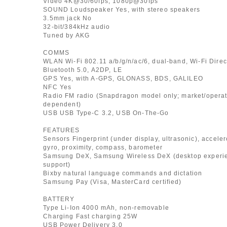
Video 4K@30/60fps, 1080p@30fps
SOUND Loudspeaker Yes, with stereo speakers
3.5mm jack No
32-bit/384kHz audio
Tuned by AKG
COMMS
WLAN Wi-Fi 802.11 a/b/g/n/ac/6, dual-band, Wi-Fi Direc
Bluetooth 5.0, A2DP, LE
GPS Yes, with A-GPS, GLONASS, BDS, GALILEO
NFC Yes
Radio FM radio (Snapdragon model only; market/operat
dependent)
USB USB Type-C 3.2, USB On-The-Go
FEATURES
Sensors Fingerprint (under display, ultrasonic), accele
gyro, proximity, compass, barometer
Samsung DeX, Samsung Wireless DeX (desktop experi
support)
Bixby natural language commands and dictation
Samsung Pay (Visa, MasterCard certified)
BATTERY
Type Li-Ion 4000 mAh, non-removable
Charging Fast charging 25W
USB Power Delivery 3.0