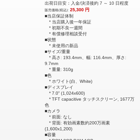
出荷日目安：入金/決済後約 7 ～ 10 日程度
25,300
円
販売価格(税込):
■当店保証体制
* 当店購入後一年保証
* 初期不良一週間
* 有償修理相談受付
■状態
* 未使用の新品
■サイズ/重量
* 高さ: 193.4mm、幅: 116.4mm、厚さ:
9.7mm
* 重量: 310g
■色
* ホワイト(白、White)
■ディスプレイ
* 7.0" (1,024x600)
* TFT capacitive タッチスクリーン, 1677万
色
■カメラ
* 前面: なし
* 背面: 有効画素数約200万画素
(1,600x1,200)
■容量