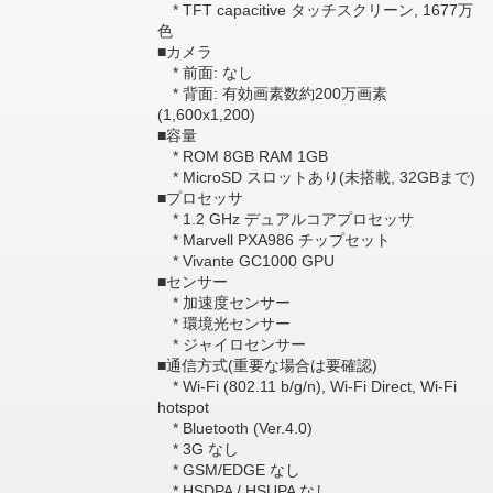
* TFT capacitive タッチスクリーン, 1677万
色
■カメラ
* 前面: なし
* 背面: 有効画素数約200万画素
(1,600x1,200)
■容量
* ROM 8GB RAM 1GB
* MicroSD スロットあり(未搭載, 32GBまで)
■プロセッサ
* 1.2 GHz デュアルコアプロセッサ
* Marvell PXA986 チップセット
* Vivante GC1000 GPU
■センサー
* 加速度センサー
* 環境光センサー
* ジャイロセンサー
■通信方式(重要な場合は要確認)
* Wi-Fi (802.11 b/g/n), Wi-Fi Direct, Wi-Fi
hotspot
* Bluetooth (Ver.4.0)
* 3G なし
* GSM/EDGE なし
* HSDPA / HSUPA なし