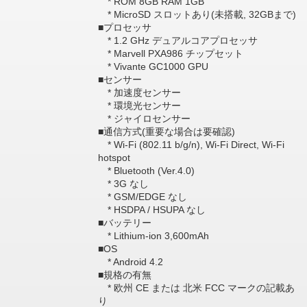
* ROM 8GB RAM 1GB
* MicroSD スロットあり(未搭載, 32GBまで)
■プロセッサ
* 1.2 GHz デュアルコアプロセッサ
* Marvell PXA986 チップセット
* Vivante GC1000 GPU
■センサー
* 加速度センサー
* 環境光センサー
* ジャイロセンサー
■通信方式(重要な場合は要確認)
* Wi-Fi (802.11 b/g/n), Wi-Fi Direct, Wi-Fi
hotspot
* Bluetooth (Ver.4.0)
* 3G なし
* GSM/EDGE なし
* HSDPA / HSUPA なし
■バッテリー
* Lithium-ion 3,600mAh
■OS
* Android 4.2
■規格の有無
* 欧州 CE または 北米 FCC マークの記載あ
り