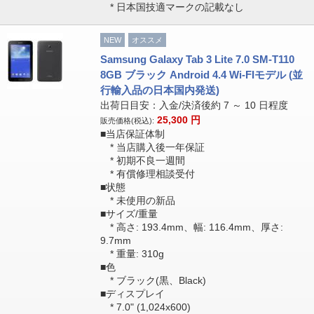
* 日本国技適マークの記載なし
NEW
オススメ
Samsung Galaxy Tab 3 Lite 7.0 SM-T110
8GB ブラック Android 4.4 Wi-FIモデル (並
行輸入品の日本国内発送)
出荷日目安：入金/決済後約 7 ～ 10 日程度
25,300
円
販売価格(税込):
■当店保証体制
* 当店購入後一年保証
* 初期不良一週間
* 有償修理相談受付
■状態
* 未使用の新品
■サイズ/重量
* 高さ: 193.4mm、幅: 116.4mm、厚さ:
9.7mm
* 重量: 310g
■色
* ブラック(黒、Black)
■ディスプレイ
* 7.0" (1,024x600)