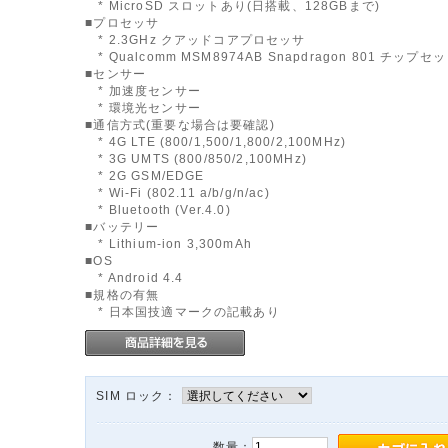
* MicroSD スロットあり(日搭載、128GBまで)
■プロセッサ
* 2.3GHz クアッドコアプロセッサ
* Qualcomm MSM8974AB Snapdragon 801 チップセ
■センサー
* 加速度センサー
* 環境光センサー
■通信方式(重要な場合は要確認)
* 4G LTE (800/1,500/1,800/2,100MHz)
* 3G UMTS (800/850/2,100MHz)
* 2G GSM/EDGE
* Wi-Fi (802.11 a/b/g/n/ac)
* Bluetooth (Ver.4.0)
■バッテリー
* Lithium-ion 3,300mAh
■OS
* Android 4.4
■規格の有無
* 日本国技適マークの記載あり
SIM ロック：
数量：