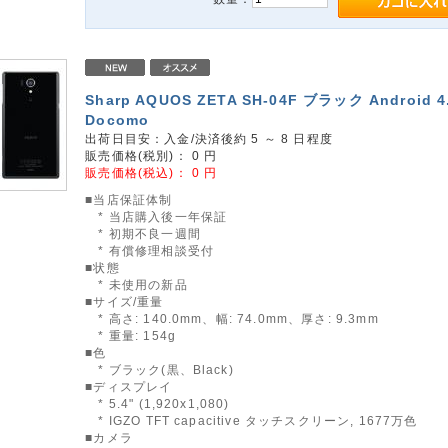
Sharp AQUOS ZETA SH-04F ブラック Android 4
Docomo
出荷日目安：入金/決済後約 5 ～ 8 日程度
販売価格(税別)：
0
円
販売価格(税込)：
0
円
■当店保証体制
* 当店購入後一年保証
* 初期不良一週間
* 有償修理相談受付
■状態
* 未使用の新品
■サイズ/重量
* 高さ: 140.0mm、幅: 74.0mm、厚さ: 9.3mm
* 重量: 154g
■色
* ブラック(黒、Black)
■ディスプレイ
* 5.4" (1,920x1,080)
* IGZO TFT capacitive タッチスクリーン, 1677万色
■カメラ