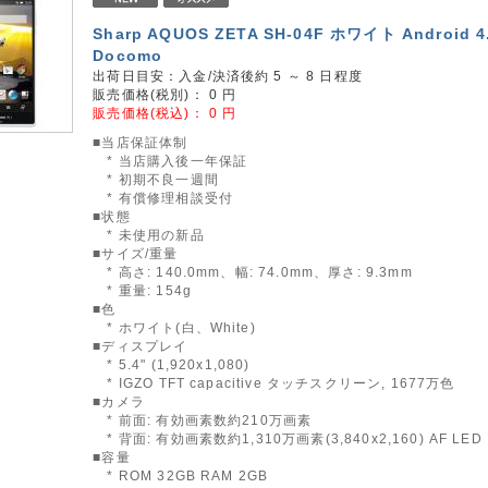
Sharp AQUOS ZETA SH-04F ホワイト Android 4
Docomo
出荷日目安：入金/決済後約 5 ～ 8 日程度
販売価格(税別)：
0
円
販売価格(税込)：
0
円
■当店保証体制
* 当店購入後一年保証
* 初期不良一週間
* 有償修理相談受付
■状態
* 未使用の新品
■サイズ/重量
* 高さ: 140.0mm、幅: 74.0mm、厚さ: 9.3mm
* 重量: 154g
■色
* ホワイト(白、White)
■ディスプレイ
* 5.4" (1,920x1,080)
* IGZO TFT capacitive タッチスクリーン, 1677万色
■カメラ
* 前面: 有効画素数約210万画素
* 背面: 有効画素数約1,310万画素(3,840x2,160) AF LE
■容量
* ROM 32GB RAM 2GB