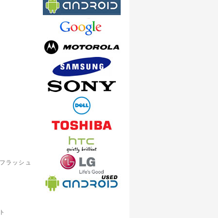
D フラッシュ
ット