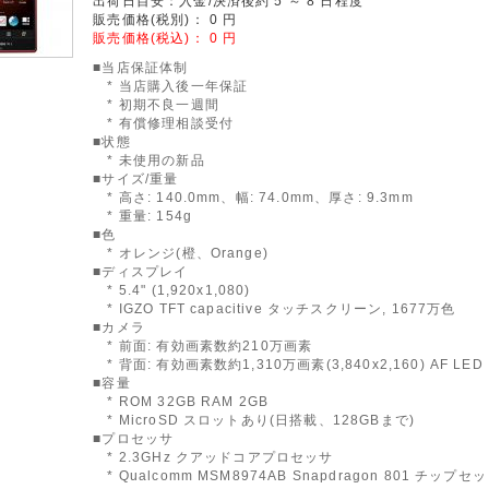
出荷日目安：入金/決済後約 5 ～ 8 日程度
販売価格(税別)：
0
円
販売価格(税込)：
0
円
■当店保証体制
* 当店購入後一年保証
* 初期不良一週間
* 有償修理相談受付
■状態
* 未使用の新品
■サイズ/重量
* 高さ: 140.0mm、幅: 74.0mm、厚さ: 9.3mm
* 重量: 154g
■色
* オレンジ(橙、Orange)
■ディスプレイ
* 5.4" (1,920x1,080)
* IGZO TFT capacitive タッチスクリーン, 1677万色
■カメラ
* 前面: 有効画素数約210万画素
* 背面: 有効画素数約1,310万画素(3,840x2,160) AF LE
■容量
* ROM 32GB RAM 2GB
* MicroSD スロットあり(日搭載、128GBまで)
■プロセッサ
* 2.3GHz クアッドコアプロセッサ
* Qualcomm MSM8974AB Snapdragon 801 チップセ