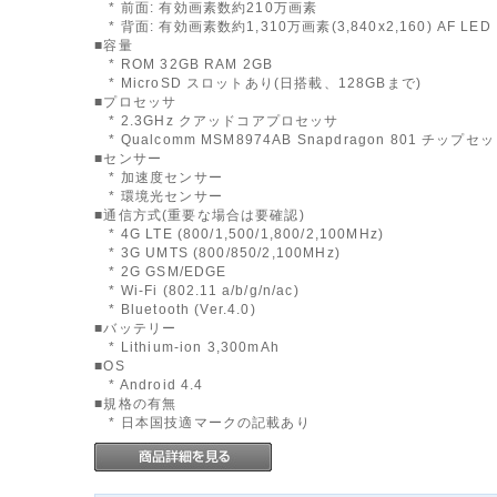
* 前面: 有効画素数約210万画素
* 背面: 有効画素数約1,310万画素(3,840x2,160) AF LE
■容量
* ROM 32GB RAM 2GB
* MicroSD スロットあり(日搭載、128GBまで)
■プロセッサ
* 2.3GHz クアッドコアプロセッサ
* Qualcomm MSM8974AB Snapdragon 801 チップセ
■センサー
* 加速度センサー
* 環境光センサー
■通信方式(重要な場合は要確認)
* 4G LTE (800/1,500/1,800/2,100MHz)
* 3G UMTS (800/850/2,100MHz)
* 2G GSM/EDGE
* Wi-Fi (802.11 a/b/g/n/ac)
* Bluetooth (Ver.4.0)
■バッテリー
* Lithium-ion 3,300mAh
■OS
* Android 4.4
■規格の有無
* 日本国技適マークの記載あり