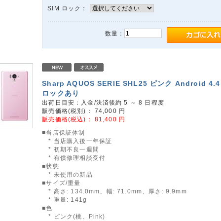
SIM ロック：
数量：
Sharp AQUOS SERIE SHL25 ピンク Android 4.4
ロックあり
出荷日目安：入金/決済後約 5 ～ 8 日程度
販売価格(税別)：
74,000
円
販売価格(税込)：
81,400
円
■当店保証体制
* 当店購入後一年保証
* 初期不良一週間
* 有償修理相談受付
■状態
* 未使用の新品
■サイズ/重量
* 高さ: 134.0mm、幅: 71.0mm、厚さ: 9.9mm
* 重量: 141g
■色
* ピンク(桃、Pink)