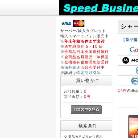
シャープ
サーバー/輸入タブレット
輸入スマートフォン販売中
【新品情
※
年末年始も休まず出荷
※
通常納期約 5 - 10 日
※
全商品日本全国送料無料
※
全商品当店新品一年保証
※
全機種有償修理相談受付
※
海外発送
も只今受付中
※詳細は
特定商取引法
買い物かご
14件
の商
合計数量：
0
商品金額：
0円
検索条件
商品カテゴリから選ぶ