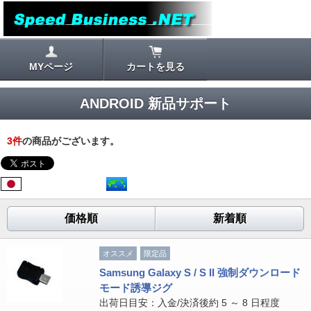
MYページ
カートを見る
ANDROID 新品サポート
3
件
の商品がございます。
価格順
新着順
オススメ
限定品
Samsung Galaxy S / S II 強制ダウンロード
モード誘導ジグ
出荷日目安：入金/決済後約 5 ～ 8 日程度