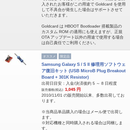
入されたお客様がこの用途で Goldcard を使用
して不具合が発生した場合はサポートさせて
いただきます。
Goldcard は HBOOT Bootloader 搭載製品の
カスタム ROM の適用にも使えますが、正規
OTA アップデート以外の用途で使用する場合
は自己責任でご利用ください。
オススメ
限定品
Samsung Galaxy S / S II 修理用ソフトウェ
ア復旧キット (USB MicroB Plug Breakout
Board + 301K Resistor)
出荷日目安：入金/決済後約 5 ～ 8 日程度
1,045
円
販売価格(税込):
2010/11/01 の販売開始以来、多数出荷してお
ります。
※当商品単品購入の場合はメール便で出荷し
ます。
※対応機種と同時購入される場合は同梱しま
す。