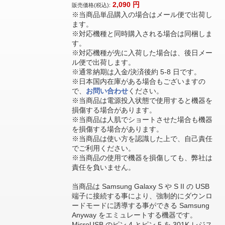
2,090
円
販売価格(税込):
※当商品単品購入の場合はメール便で出荷し
ます。
※対応機種と同時購入される場合は同梱しま
す。
※対応機種が先に入荷した場合は、後日メー
ル便で出荷します。
※通常納期は入金/決済後約 5-8 日です。
※日本国内在庫がある場合もございますの
で、
お問い合わせ
ください。
※当商品は電源投入状態で使用すると機器を
損傷する場合があります。
※当商品は人肌でショートさせた場合も機器
を損傷する場合があります。
※当商品は使い方を認識した上で、自己責任
でご利用ください。
※当商品の使用で機器を損傷しても、弊社は
責任を負いません。
当商品は Samsung Galaxy S や S II の USB
端子に接続する事により、強制的にダウンロ
ードモードに誘導する事ができる Samsung
Anyway をエミュレートする機器です。
MicroUSB のピン 4 とピン 5 を 301K レジス