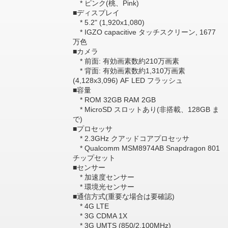
* ピンク(桃、Pink)
■ディスプレイ
* 5.2" (1,920x1,080)
* IGZO capacitive タッチスクリーン, 1677
万色
■カメラ
* 前面: 有効画素数約210万画素
* 背面: 有効画素数約1,310万画素
(4,128x3,096) AF LED フラッシュ
■容量
* ROM 32GB RAM 2GB
* MicroSD スロットあり(非搭載、128GB ま
で)
■プロセッサ
* 2.3GHz クアッドコアプロセッサ
* Qualcomm MSM8974AB Snapdragon 801
チップセット
■センサー
* 加速度センサー
* 環境光センサー
■通信方式(重要な場合は要確認)
* 4G LTE
* 3G CDMA 1X
* 3G UMTS (850/2,100MHz)