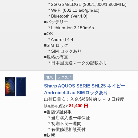
* 2G GSM/EDGE (900/1,800/1,900MHz)
* Wi-Fi (802.11 a/b/g/n/ac)
* Bluetooth (Ver.4.0)
■バッテリー
* Lithium-ion 3,150mAh
■OS
* Android 4.4
■SIM ロック
* SIM ロックあり
■規格の有無
* 日本国技適マークの記載あり
NEW
オススメ
Sharp AQUOS SERIE SHL25 ネイビー
Android 4.4 au SIMロックあり
出荷日目安：入金/決済後約 5 ～ 8 日程度
81,400
円
販売価格(税込):
■当店保証体制
* 当店購入後一年保証
* 初期不良一週間
* 有償修理相談受付
■状態