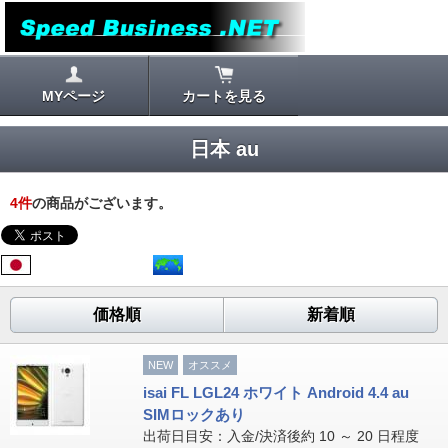
MYページ
カートを見る
日本 au
4
件
の商品がございます。
価格順
新着順
NEW
オススメ
isai FL LGL24 ホワイト Android 4.4 au
SIMロックあり
出荷日目安：入金/決済後約 10 ～ 20 日程度