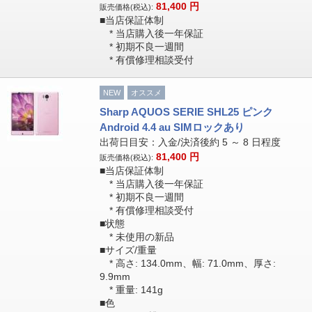
81,400
円
販売価格(税込):
■当店保証体制
* 当店購入後一年保証
* 初期不良一週間
* 有償修理相談受付
NEW
オススメ
Sharp AQUOS SERIE SHL25 ピンク
Android 4.4 au SIMロックあり
出荷日目安：入金/決済後約 5 ～ 8 日程度
81,400
円
販売価格(税込):
■当店保証体制
* 当店購入後一年保証
* 初期不良一週間
* 有償修理相談受付
■状態
* 未使用の新品
■サイズ/重量
* 高さ: 134.0mm、幅: 71.0mm、厚さ:
9.9mm
* 重量: 141g
■色