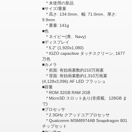
* 未使用の新品
■サイズ/重量
* 高さ: 134.0mm、幅: 71.0mm、厚さ:
9.9mm
* 重量: 141g
■色
* ネイビー(青、Navy)
■ディスプレイ
* 5.2" (1,920x1,080)
* IGZO capacitive タッチスクリーン, 1677
万色
■カメラ
* 前面: 有効画素数約210万画素
* 背面: 有効画素数約1,310万画素
(4,128x3,096) AF LED フラッシュ
■容量
* ROM 32GB RAM 2GB
* MicroSD スロットあり(非搭載、128GB ま
で)
■プロセッサ
* 2.3GHz クアッドコアプロセッサ
* Qualcomm MSM8974AB Snapdragon 801
チップセット
■センサー