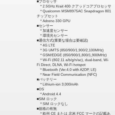
■プロセッサ
* 2.5GHz Krait 400 クアッドコアプロセッサ
* Qualcomm MSM8975AC Snapdragon 801
チップセット
* Adreno 330 GPU
■センサー
* 加速度センサー
* 環境光センサー
■通信方式(重要な場合は要確認)
* 4G LTE
* 3G UMTS (850/900/1,900/2,100MHz)
* GSM/EDGE (850/900/1,800/1,900MHz)
* Wi-Fi (802.11 a/b/g/n/ac), dual-band, Wi-
Fi Direct, DLNA, Wi-Fi hotspot
* Bluetooth (Ver.4.0 with A2DP, LE)
* Near Field Communication (NFC)
■バッテリー
* Lithium-ion 3,000mAh
■OS
* Android 4.4
■SIM ロック
* SIM ロックなし
■規格の有無
* 欧州 CE または 北米 FCC マークの記載あ