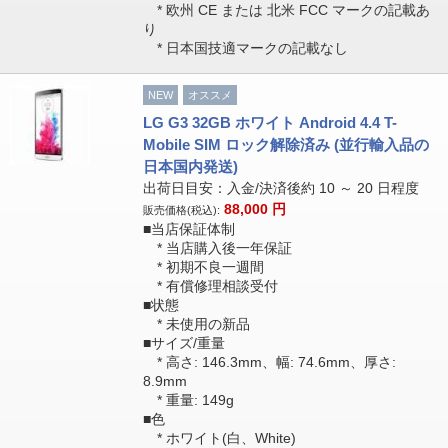
* 欧州 CE または 北米 FCC マークの記載あ
り
* 日本国技適マークの記載なし
NEW
オススメ
LG G3 32GB ホワイト Android 4.4 T-
Mobile SIM ロック解除済み (並行輸入品の
日本国内発送)
出荷日目安：入金/決済後約 10 ～ 20 日程度
88,000
円
販売価格(税込):
■当店保証体制
* 当店購入後一年保証
* 初期不良一週間
* 有償修理相談受付
■状態
* 未使用の新品
■サイズ/重量
* 高さ: 146.3mm、幅: 74.6mm、厚さ:
8.9mm
* 重量: 149g
■色
* ホワイト(白、White)