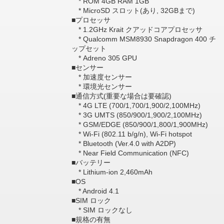
* ROM 4GB RAM 1GB
* MicroSD スロット(あり, 32GBまで)
■プロセッサ
* 1.2GHz Krait クアッドコアプロセッサ
* Qualcomm MSM8930 Snapdragon 400 チ
ップセット
* Adreno 305 GPU
■センサー
* 加速度センサー
* 環境光センサー
■通信方式(重要な場合は要確認)
* 4G LTE (700/1,700/1,900/2,100MHz)
* 3G UMTS (850/900/1,900/2,100MHz)
* GSM/EDGE (850/900/1,800/1,900MHz)
* Wi-Fi (802.11 b/g/n), Wi-Fi hotspot
* Bluetooth (Ver.4.0 with A2DP)
* Near Field Communication (NFC)
■バッテリー
* Lithium-ion 2,460mAh
■OS
* Android 4.1
■SIM ロック
* SIM ロックなし
■規格の有無