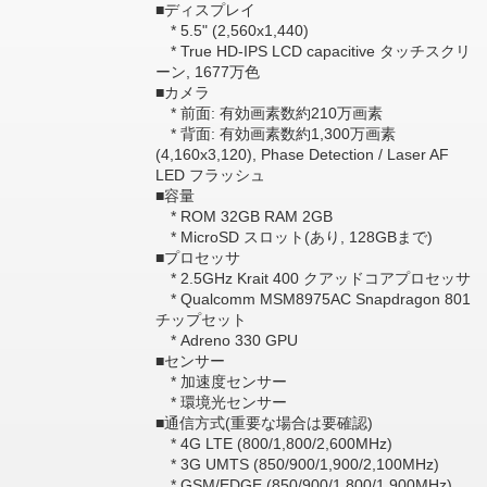
■ディスプレイ
* 5.5" (2,560x1,440)
* True HD-IPS LCD capacitive タッチスクリ
ーン, 1677万色
■カメラ
* 前面: 有効画素数約210万画素
* 背面: 有効画素数約1,300万画素
(4,160x3,120), Phase Detection / Laser AF
LED フラッシュ
■容量
* ROM 32GB RAM 2GB
* MicroSD スロット(あり, 128GBまで)
■プロセッサ
* 2.5GHz Krait 400 クアッドコアプロセッサ
* Qualcomm MSM8975AC Snapdragon 801
チップセット
* Adreno 330 GPU
■センサー
* 加速度センサー
* 環境光センサー
■通信方式(重要な場合は要確認)
* 4G LTE (800/1,800/2,600MHz)
* 3G UMTS (850/900/1,900/2,100MHz)
* GSM/EDGE (850/900/1,800/1,900MHz)