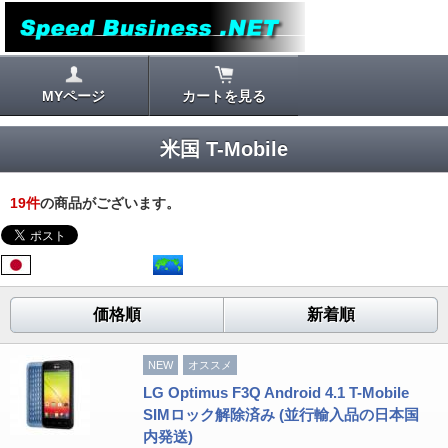
MYページ
カートを見る
米国 T-Mobile
19
件
の商品がございます。
価格順
新着順
NEW
オススメ
LG Optimus F3Q Android 4.1 T-Mobile
SIMロック解除済み (並行輸入品の日本国
内発送)