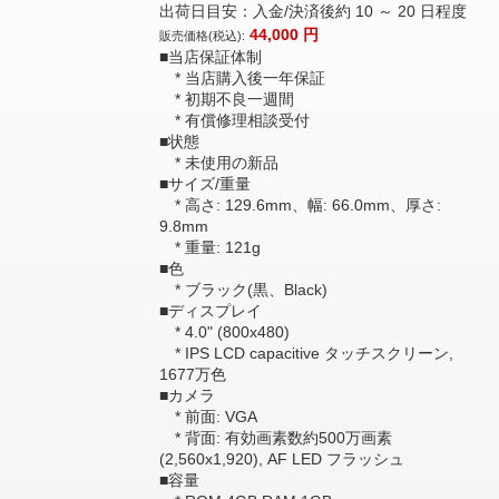
出荷日目安：入金/決済後約 10 ～ 20 日程度
44,000
円
販売価格(税込):
■当店保証体制
* 当店購入後一年保証
* 初期不良一週間
* 有償修理相談受付
■状態
* 未使用の新品
■サイズ/重量
* 高さ: 129.6mm、幅: 66.0mm、厚さ:
9.8mm
* 重量: 121g
■色
* ブラック(黒、Black)
■ディスプレイ
* 4.0" (800x480)
* IPS LCD capacitive タッチスクリーン,
1677万色
■カメラ
* 前面: VGA
* 背面: 有効画素数約500万画素
(2,560x1,920), AF LED フラッシュ
■容量