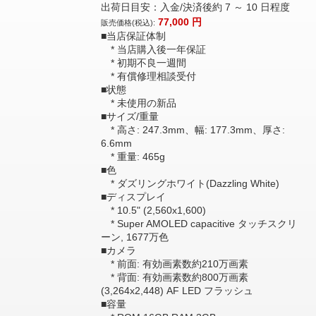
出荷日目安：入金/決済後約 7 ～ 10 日程度
77,000
円
販売価格(税込):
■当店保証体制
* 当店購入後一年保証
* 初期不良一週間
* 有償修理相談受付
■状態
* 未使用の新品
■サイズ/重量
* 高さ: 247.3mm、幅: 177.3mm、厚さ:
6.6mm
* 重量: 465g
■色
* ダズリングホワイト(Dazzling White)
■ディスプレイ
* 10.5" (2,560x1,600)
* Super AMOLED capacitive タッチスクリ
ーン, 1677万色
■カメラ
* 前面: 有効画素数約210万画素
* 背面: 有効画素数約800万画素
(3,264x2,448) AF LED フラッシュ
■容量