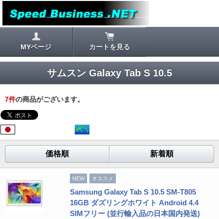
MYページ
カートを見る
サムスン Galaxy Tab S 10.5
7
件
の商品がございます。
価格順
新着順
NEW
オススメ
Samsung Galaxy Tab S 10.5 SM-T805
16GB ダズリングホワイト Android 4.4
SIMフリー (並行輸入品の日本国内発送)