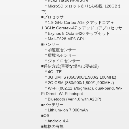
* ROM 16GB RAM 3GB
* MicroSD スロットあり(未搭載, 128GBま
で)
■プロセッサ
* 1.9 GHz Cortex-A15 クアッドコア +
1.3GHz Coretex-A7 クアッドコアプロセッサ
* Exynos 5 Octa 5420 チップセット
* Mali-T628 MP6 GPU
■センサー
* 加速度センサー
* 環境光センサー
* ジャイロセンサー
■通信方式(重要な場合は要確認)
* 4G LTE
* 3G UMTS (850/900/1,900/2,100MHz)
* 2G GSM (850/900/1,800/1,900MHz)
* Wi-Fi (802.11 a/b/g/n/ac), dual-band, Wi-
Fi Direct, Wi-Fi hotspot
* Bluetooth (Ver.4.0 with A2DP)
■バッテリー
* Lithium-ion 7,900mAh
■OS
* Android 4.4
■規格の有無