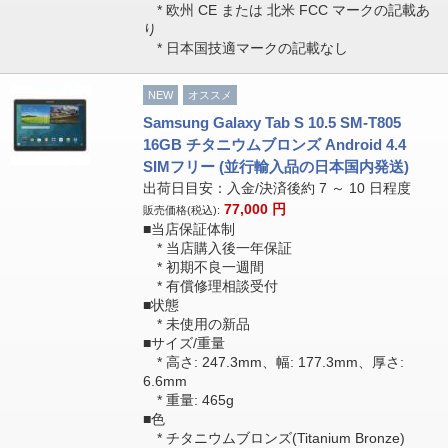
* 欧州 CE または 北米 FCC マークの記載あ
り
* 日本国技適マークの記載なし
NEW
オススメ
Samsung Galaxy Tab S 10.5 SM-T805
16GB チタニウムブロンズ Android 4.4
SIMフリー (並行輸入品の日本国内発送)
出荷日目安：入金/決済後約 7 ～ 10 日程度
77,000
円
販売価格(税込):
■当店保証体制
* 当店購入後一年保証
* 初期不良一週間
* 有償修理相談受付
■状態
* 未使用の新品
■サイズ/重量
* 高さ: 247.3mm、幅: 177.3mm、厚さ:
6.6mm
* 重量: 465g
■色
* チタニウムブロンズ(Titanium Bronze)