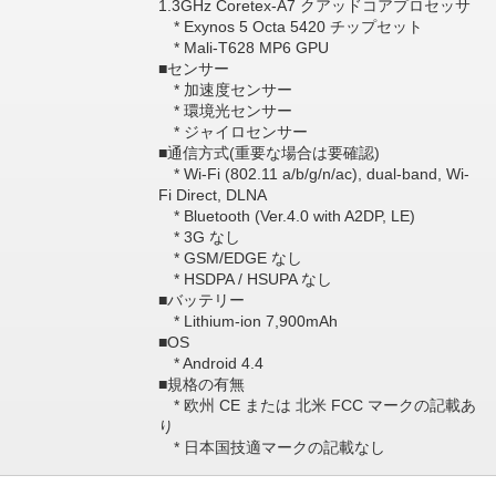
1.3GHz Coretex-A7 クアッドコアプロセッサ
* Exynos 5 Octa 5420 チップセット
* Mali-T628 MP6 GPU
■センサー
* 加速度センサー
* 環境光センサー
* ジャイロセンサー
■通信方式(重要な場合は要確認)
* Wi-Fi (802.11 a/b/g/n/ac), dual-band, Wi-
Fi Direct, DLNA
* Bluetooth (Ver.4.0 with A2DP, LE)
* 3G なし
* GSM/EDGE なし
* HSDPA / HSUPA なし
■バッテリー
* Lithium-ion 7,900mAh
■OS
* Android 4.4
■規格の有無
* 欧州 CE または 北米 FCC マークの記載あ
り
* 日本国技適マークの記載なし