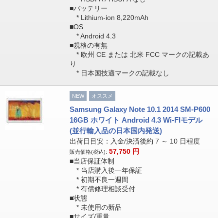
■バッテリー
* Lithium-ion 8,220mAh
■OS
* Android 4.3
■規格の有無
* 欧州 CE または 北米 FCC マークの記載あ
り
* 日本国技適マークの記載なし
NEW
オススメ
Samsung Galaxy Note 10.1 2014 SM-P600
16GB ホワイト Android 4.3 Wi-FIモデル
(並行輸入品の日本国内発送)
出荷日目安：入金/決済後約 7 ～ 10 日程度
57,750
円
販売価格(税込):
■当店保証体制
* 当店購入後一年保証
* 初期不良一週間
* 有償修理相談受付
■状態
* 未使用の新品
■サイズ/重量