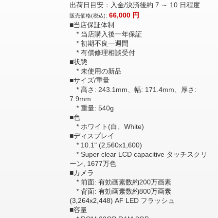
出荷日目安：入金/決済後約 7 ～ 10 日程度
66,000
円
販売価格(税込):
■当店保証体制
* 当店購入後一年保証
* 初期不良一週間
* 有償修理相談受付
■状態
* 未使用の新品
■サイズ/重量
* 高さ: 243.1mm、幅: 171.4mm、厚さ:
7.9mm
* 重量: 540g
■色
* ホワイト(白、White)
■ディスプレイ
* 10.1" (2,560x1,600)
* Super clear LCD capacitive タッチスクリ
ーン, 1677万色
■カメラ
* 前面: 有効画素数約200万画素
* 背面: 有効画素数約800万画素
(3,264x2,448) AF LED フラッシュ
■容量