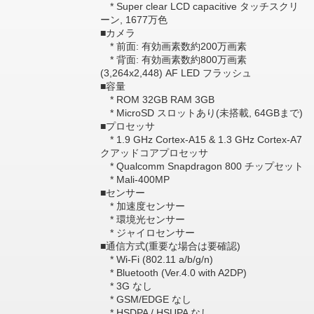
* Super clear LCD capacitive タッチスクリ
ーン, 1677万色
■カメラ
* 前面: 有効画素数約200万画素
* 背面: 有効画素数約800万画素
(3,264x2,448) AF LED フラッシュ
■容量
* ROM 32GB RAM 3GB
* MicroSD スロットあり(未搭載, 64GBまで)
■プロセッサ
* 1.9 GHz Cortex-A15 & 1.3 GHz Cortex-A7
クアッドコアプロセッサ
* Qualcomm Snapdragon 800 チップセット
* Mali-400MP
■センサー
* 加速度センサー
* 環境光センサー
* ジャイロセンサー
■通信方式(重要な場合は要確認)
* Wi-Fi (802.11 a/b/g/n)
* Bluetooth (Ver.4.0 with A2DP)
* 3G なし
* GSM/EDGE なし
* HSDPA / HSUPA なし