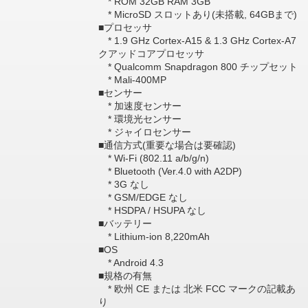
* ROM 32GB RAM 3GB
* MicroSD スロットあり(未搭載, 64GBまで)
■プロセッサ
* 1.9 GHz Cortex-A15 & 1.3 GHz Cortex-A7
クアッドコアプロセッサ
* Qualcomm Snapdragon 800 チップセット
* Mali-400MP
■センサー
* 加速度センサー
* 環境光センサー
* ジャイロセンサー
■通信方式(重要な場合は要確認)
* Wi-Fi (802.11 a/b/g/n)
* Bluetooth (Ver.4.0 with A2DP)
* 3G なし
* GSM/EDGE なし
* HSDPA / HSUPA なし
■バッテリー
* Lithium-ion 8,220mAh
■OS
* Android 4.3
■規格の有無
* 欧州 CE または 北米 FCC マークの記載あ
り