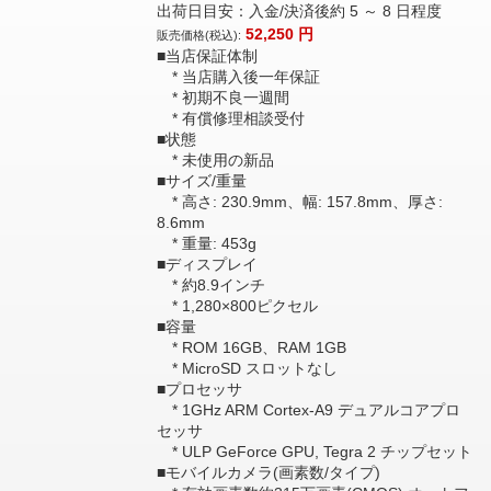
出荷日目安：入金/決済後約 5 ～ 8 日程度
52,250
円
販売価格(税込):
■当店保証体制
* 当店購入後一年保証
* 初期不良一週間
* 有償修理相談受付
■状態
* 未使用の新品
■サイズ/重量
* 高さ: 230.9mm、幅: 157.8mm、厚さ:
8.6mm
* 重量: 453g
■ディスプレイ
* 約8.9インチ
* 1,280×800ピクセル
■容量
* ROM 16GB、RAM 1GB
* MicroSD スロットなし
■プロセッサ
* 1GHz ARM Cortex-A9 デュアルコアプロ
セッサ
* ULP GeForce GPU, Tegra 2 チップセット
■モバイルカメラ(画素数/タイプ)