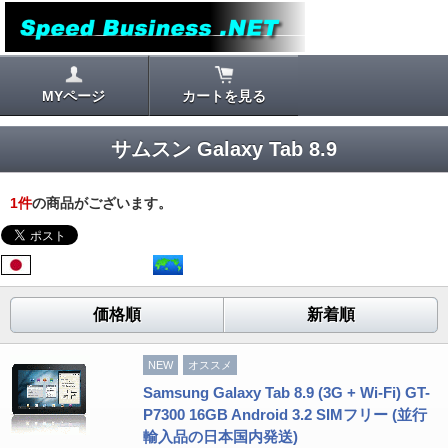
MYページ
カートを見る
サムスン Galaxy Tab 8.9
1
件
の商品がございます。
価格順
新着順
NEW
オススメ
Samsung Galaxy Tab 8.9 (3G + Wi-Fi) GT-
P7300 16GB Android 3.2 SIMフリー (並行
輸入品の日本国内発送)