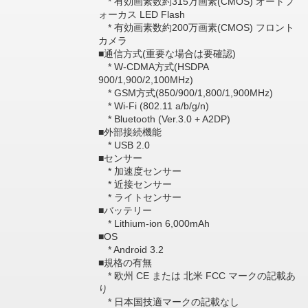
* 有効画素数約315万画素(CMOS) オートフ
ォーカス LED Flash
* 有効画素数約200万画素(CMOS) フロント
カメラ
■通信方式(重要な場合は要確認)
* W-CDMA方式(HSDPA
900/1,900/2,100MHz)
* GSM方式(850/900/1,800/1,900MHz)
* Wi-Fi (802.11 a/b/g/n)
* Bluetooth (Ver.3.0 + A2DP)
■外部接続機能
* USB 2.0
■センサー
* 加速度センサー
* 近接センサー
* ライトセンサー
■バッテリー
* Lithium-ion 6,000mAh
■OS
* Android 3.2
■規格の有無
* 欧州 CE または 北米 FCC マークの記載あ
り
* 日本国技適マークの記載なし