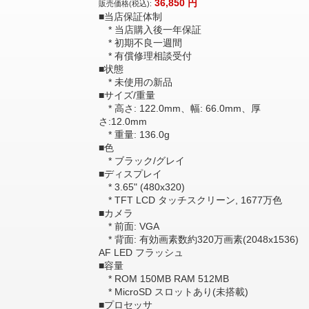
36,850
円
販売価格(税込):
■当店保証体制
* 当店購入後一年保証
* 初期不良一週間
* 有償修理相談受付
■状態
* 未使用の新品
■サイズ/重量
* 高さ: 122.0mm、幅: 66.0mm、厚
さ:12.0mm
* 重量: 136.0g
■色
* ブラック/グレイ
■ディスプレイ
* 3.65" (480x320)
* TFT LCD タッチスクリーン, 1677万色
■カメラ
* 前面: VGA
* 背面: 有効画素数約320万画素(2048x1536)
AF LED フラッシュ
■容量
* ROM 150MB RAM 512MB
* MicroSD スロットあり(未搭載)
■プロセッサ