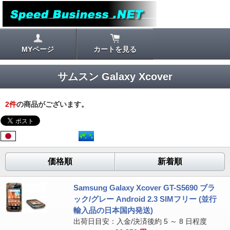
MYページ
カートを見る
サムスン Galaxy Xcover
2
件
の商品がございます。
価格順
新着順
Samsung Galaxy Xcover GT-S5690 ブラ
ック/グレー Android 2.3 SIMフリー (並行
輸入品の日本国内発送)
出荷日目安：入金/決済後約 5 ～ 8 日程度