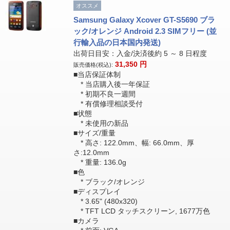
オススメ
Samsung Galaxy Xcover GT-S5690 ブラ
ック/オレンジ Android 2.3 SIMフリー (並
行輸入品の日本国内発送)
出荷日目安：入金/決済後約 5 ～ 8 日程度
31,350
円
販売価格(税込):
■当店保証体制
* 当店購入後一年保証
* 初期不良一週間
* 有償修理相談受付
■状態
* 未使用の新品
■サイズ/重量
* 高さ: 122.0mm、幅: 66.0mm、厚
さ:12.0mm
* 重量: 136.0g
■色
* ブラック/オレンジ
■ディスプレイ
* 3.65" (480x320)
* TFT LCD タッチスクリーン, 1677万色
■カメラ