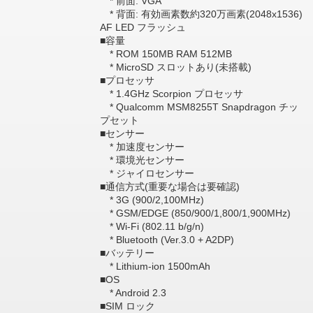
* 前面: VGA
* 背面: 有効画素数約320万画素(2048x1536)
AF LED フラッシュ
■容量
* ROM 150MB RAM 512MB
* MicroSD スロットあり(未搭載)
■プロセッサ
* 1.4GHz Scorpion プロセッサ
* Qualcomm MSM8255T Snapdragon チッ
プセット
■センサー
* 加速度センサー
* 環境光センサー
* ジャイロセンサー
■通信方式(重要な場合は要確認)
* 3G (900/2,100MHz)
* GSM/EDGE (850/900/1,800/1,900MHz)
* Wi-Fi (802.11 b/g/n)
* Bluetooth (Ver.3.0 + A2DP)
■バッテリー
* Lithium-ion 1500mAh
■OS
* Android 2.3
■SIM ロック