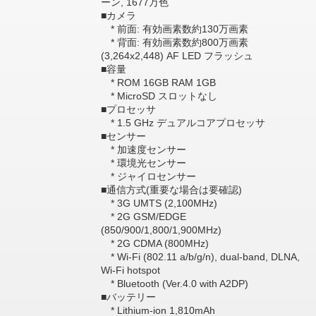
ーン, 1677万色
■カメラ
* 前面: 有効画素数約130万画素
* 背面: 有効画素数約800万画素
(3,264x2,448) AF LED フラッシュ
■容量
* ROM 16GB RAM 1GB
* MicroSD スロットなし
■プロセッサ
* 1.5 GHz デュアルコアプロセッサ
■センサー
* 加速度センサー
* 環境光センサー
* ジャイロセンサー
■通信方式(重要な場合は要確認)
* 3G UMTS (2,100MHz)
* 2G GSM/EDGE
(850/900/1,800/1,900MHz)
* 2G CDMA (800MHz)
* Wi-Fi (802.11 a/b/g/n), dual-band, DLNA,
Wi-Fi hotspot
* Bluetooth (Ver.4.0 with A2DP)
■バッテリー
* Lithium-ion 1,810mAh