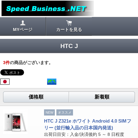
MYページ
カートを見る
HTC J
3
件
の商品がございます。
価格順
新着順
NEW
オススメ
HTC J Z321e ホワイト Android 4.0 SIMフ
リー (並行輸入品の日本国内発送)
出荷日目安：入金/決済後約 5 ～ 8 日程度