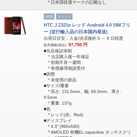
* 日本国技適マークの記載なし
NEW
オススメ
HTC J Z321e レッド Android 4.0 SIMフリ
ー (並行輸入品の日本国内発送)
出荷日目安：入金/決済後約 5 ～ 8 日程度
57,750
円
販売価格(税込):
■当店保証体制
* 当店購入後一年保証
* 初期不良一週間
* 有償修理相談受付
■状態
* 未使用の新品
■サイズ/重量
* 高さ: 131.5mm、幅: 66.0mm、厚さ:
9.5mm
* 重量: 137g
■色
* レッド(赤、Red)
■ディスプレイ
* 4.3" (960x540)
* AMOLED 有機EL capacitive タッチスクリ