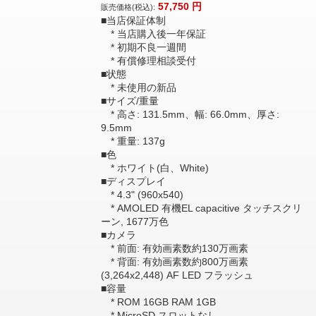
57,750
円
販売価格(税込):
■当店保証体制
* 当店購入後一年保証
* 初期不良一週間
* 有償修理相談受付
■状態
* 未使用の新品
■サイズ/重量
* 高さ: 131.5mm、幅: 66.0mm、厚さ:
9.5mm
* 重量: 137g
■色
* ホワイト(白、White)
■ディスプレイ
* 4.3" (960x540)
* AMOLED 有機EL capacitive タッチスクリ
ーン, 1677万色
■カメラ
* 前面: 有効画素数約130万画素
* 背面: 有効画素数約800万画素
(3,264x2,448) AF LED フラッシュ
■容量
* ROM 16GB RAM 1GB
* MicroSD スロットなし