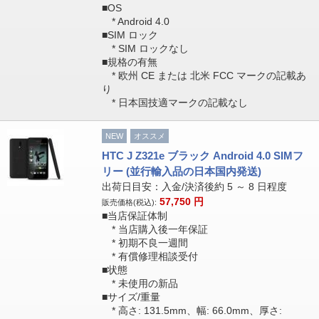
■OS
* Android 4.0
■SIM ロック
* SIM ロックなし
■規格の有無
* 欧州 CE または 北米 FCC マークの記載あ
り
* 日本国技適マークの記載なし
NEW
オススメ
HTC J Z321e ブラック Android 4.0 SIMフ
リー (並行輸入品の日本国内発送)
出荷日目安：入金/決済後約 5 ～ 8 日程度
57,750
円
販売価格(税込):
■当店保証体制
* 当店購入後一年保証
* 初期不良一週間
* 有償修理相談受付
■状態
* 未使用の新品
■サイズ/重量
* 高さ: 131.5mm、幅: 66.0mm、厚さ: