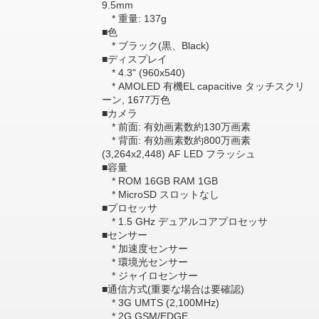
9.5mm
* 重量: 137g
■色
* ブラック(黒、Black)
■ディスプレイ
* 4.3" (960x540)
* AMOLED 有機EL capacitive タッチスクリ
ーン, 1677万色
■カメラ
* 前面: 有効画素数約130万画素
* 背面: 有効画素数約800万画素
(3,264x2,448) AF LED フラッシュ
■容量
* ROM 16GB RAM 1GB
* MicroSD スロットなし
■プロセッサ
* 1.5 GHz デュアルコアプロセッサ
■センサー
* 加速度センサー
* 環境光センサー
* ジャイロセンサー
■通信方式(重要な場合は要確認)
* 3G UMTS (2,100MHz)
* 2G GSM/EDGE