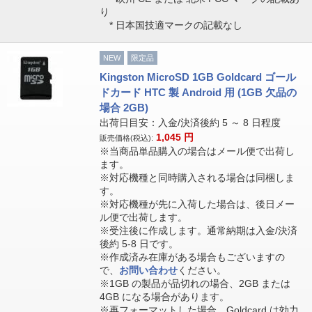
り
* 日本国技適マークの記載なし
NEW
限定品
Kingston MicroSD 1GB Goldcard ゴール
ドカード HTC 製 Android 用 (1GB 欠品の
場合 2GB)
出荷日目安：入金/決済後約 5 ～ 8 日程度
1,045
円
販売価格(税込):
※当商品単品購入の場合はメール便で出荷し
ます。
※対応機種と同時購入される場合は同梱しま
す。
※対応機種が先に入荷した場合は、後日メー
ル便で出荷します。
※受注後に作成します。通常納期は入金/決済
後約 5-8 日です。
※作成済み在庫がある場合もございますの
で、
お問い合わせ
ください。
※1GB の製品が品切れの場合、2GB または
4GB になる場合があります。
※再フォーマットした場合、Goldcard は効力