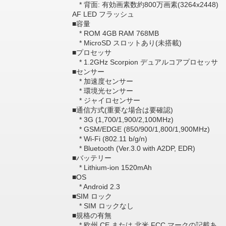
* 背面: 有効画素数約800万画素(3264x2448)
AF LED フラッシュ
■容量
* ROM 4GB RAM 768MB
* MicroSD スロットあり(未搭載)
■プロセッサ
* 1.2GHz Scorpion デュアルコアプロセッサ
■センサー
* 加速度センサー
* 環境光センサー
* ジャイロセンサー
■通信方式(重要な場合は要確認)
* 3G (1,700/1,900/2,100MHz)
* GSM/EDGE (850/900/1,800/1,900MHz)
* Wi-Fi (802.11 b/g/n)
* Bluetooth (Ver.3.0 with A2DP, EDR)
■バッテリー
* Lithium-ion 1520mAh
■OS
* Android 2.3
■SIM ロック
* SIM ロックなし
■規格の有無
* 欧州 CE または 北米 FCC マークの記載あ