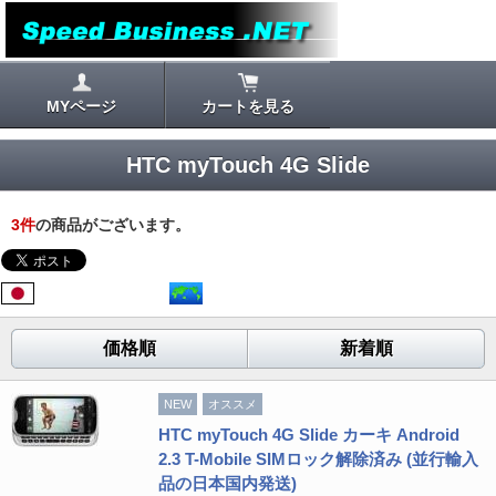
MYページ
カートを見る
HTC myTouch 4G Slide
3
件
の商品がございます。
価格順
新着順
NEW
オススメ
HTC myTouch 4G Slide カーキ Android
2.3 T-Mobile SIMロック解除済み (並行輸入
品の日本国内発送)