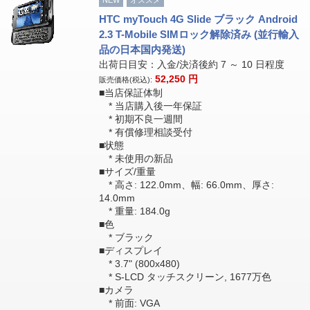
NEW
オススメ
HTC myTouch 4G Slide ブラック Android
2.3 T-Mobile SIMロック解除済み (並行輸入
品の日本国内発送)
出荷日目安：入金/決済後約 7 ～ 10 日程度
52,250
円
販売価格(税込):
■当店保証体制
* 当店購入後一年保証
* 初期不良一週間
* 有償修理相談受付
■状態
* 未使用の新品
■サイズ/重量
* 高さ: 122.0mm、幅: 66.0mm、厚さ:
14.0mm
* 重量: 184.0g
■色
* ブラック
■ディスプレイ
* 3.7" (800x480)
* S-LCD タッチスクリーン, 1677万色
■カメラ
* 前面: VGA