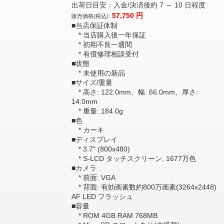
出荷日目安：入金/決済後約 7 ～ 10 日程度
57,750
円
販売価格(税込):
■当店保証体制
* 当店購入後一年保証
* 初期不良一週間
* 有償修理相談受付
■状態
* 未使用の新品
■サイズ/重量
* 高さ: 122.0mm、幅: 66.0mm、厚さ:
14.0mm
* 重量: 184.0g
■色
* カーキ
■ディスプレイ
* 3.7" (800x480)
* S-LCD タッチスクリーン, 1677万色
■カメラ
* 前面: VGA
* 背面: 有効画素数約800万画素(3264x2448)
AF LED フラッシュ
■容量
* ROM 4GB RAM 768MB