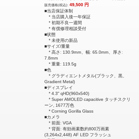
49,500
円
販売価格(税込):
■当店保証体制
* 当店購入後一年保証
* 初期不良一週間
* 有償修理相談受付
■状態
* 未使用の新品
■サイズ/重量
* 高さ: 130.9mm、幅: 65.0mm、厚さ:
7.8mm
* 重量: 119.5g
■色
* グラディエントメタル(ブラック、黒、
Gradient Metal)
■ディスプレイ
* 4.3" qHD(960x540)
* Super AMOLED capacitive タッチスクリ
ーン, 1677万色
* Corning Gorilla Glass
■カメラ
* 前面: VGA
* 背面: 有効画素数約800万画素
(3,264x2,448) AF LED フラッシュ