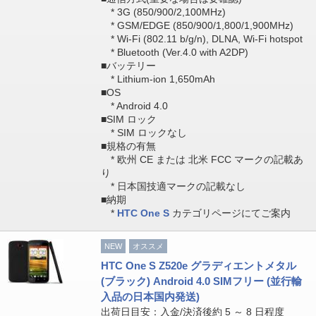
* 3G (850/900/2,100MHz)
* GSM/EDGE (850/900/1,800/1,900MHz)
* Wi-Fi (802.11 b/g/n), DLNA, Wi-Fi hotspot
* Bluetooth (Ver.4.0 with A2DP)
■バッテリー
* Lithium-ion 1,650mAh
■OS
* Android 4.0
■SIM ロック
* SIM ロックなし
■規格の有無
* 欧州 CE または 北米 FCC マークの記載あ
り
* 日本国技適マークの記載なし
■納期
*
HTC One S
カテゴリページにてご案内
NEW
オススメ
HTC One S Z520e グラディエントメタル
(ブラック) Android 4.0 SIMフリー (並行輸
入品の日本国内発送)
出荷日目安：入金/決済後約 5 ～ 8 日程度