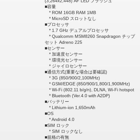
(3,264x2,448) AF LED フラッシュ
■容量
* ROM 16GB RAM 1MB
* MicroSD スロットなし
■プロセッサ
* 1.7 GHz デュアルプロセッサ
* Qualcomm MSM8260 Snapdragon チップ
セット Adreno 225
■センサー
* 加速度センサー
* 環境光センサー
* ジャイロセンサー
■通信方式(重要な場合は要確認)
* 3G (850/900/2,100MHz)
* GSM/EDGE (850/900/1,800/1,900MHz)
* Wi-Fi (802.11 b/g/n), DLNA, Wi-Fi hotspot
* Bluetooth (Ver.4.0 with A2DP)
■バッテリー
* Lithium-ion 1,650mAh
■OS
* Android 4.0
■SIM ロック
* SIM ロックなし
■規格の有無