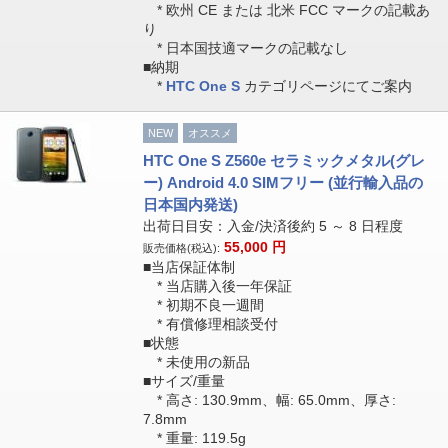
* 欧州 CE または 北米 FCC マークの記載あ
り
* 日本国技適マークの記載なし
■納期
*
HTC One S
カテゴリページにてご案内
NEW
オススメ
HTC One S Z560e セラミックメタル(グレ
ー) Android 4.0 SIMフリー (並行輸入品の
日本国内発送)
出荷日目安：入金/決済後約 5 ～ 8 日程度
55,000
円
販売価格(税込):
■当店保証体制
* 当店購入後一年保証
* 初期不良一週間
* 有償修理相談受付
■状態
* 未使用の新品
■サイズ/重量
* 高さ: 130.9mm、幅: 65.0mm、厚さ:
7.8mm
* 重量: 119.5g