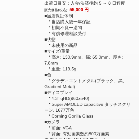
出荷日目安：入金/決済後約 5 ～ 8 日程度
55,000
円
販売価格(税込):
■当店保証体制
* 当店購入後一年保証
* 初期不良一週間
* 有償修理相談受付
■状態
* 未使用の新品
■サイズ/重量
* 高さ: 130.9mm、幅: 65.0mm、厚さ:
7.8mm
* 重量: 119.5g
■色
* グラディエントメタル(ブラック、黒、
Gradient Metal)
■ディスプレイ
* 4.3" qHD(960x540)
* Super AMOLED capacitive タッチスクリ
ーン, 1677万色
* Corning Gorilla Glass
■カメラ
* 前面: VGA
* 背面: 有効画素数約800万画素