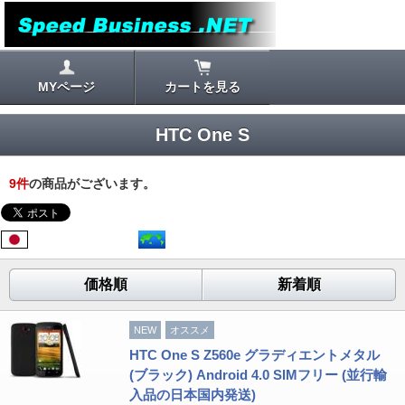
MYページ
カートを見る
HTC One S
9
件
の商品がございます。
価格順
新着順
NEW
オススメ
HTC One S Z560e グラディエントメタル
(ブラック) Android 4.0 SIMフリー (並行輸
入品の日本国内発送)