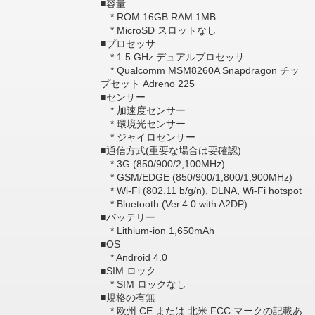
■容量
* ROM 16GB RAM 1MB
* MicroSD スロットなし
■プロセッサ
* 1.5 GHz デュアルプロセッサ
* Qualcomm MSM8260A Snapdragon チッ
プセット Adreno 225
■センサー
* 加速度センサー
* 環境光センサー
* ジャイロセンサー
■通信方式(重要な場合は要確認)
* 3G (850/900/2,100MHz)
* GSM/EDGE (850/900/1,800/1,900MHz)
* Wi-Fi (802.11 b/g/n), DLNA, Wi-Fi hotspot
* Bluetooth (Ver.4.0 with A2DP)
■バッテリー
* Lithium-ion 1,650mAh
■OS
* Android 4.0
■SIM ロック
* SIM ロックなし
■規格の有無
* 欧州 CE または 北米 FCC マークの記載あ