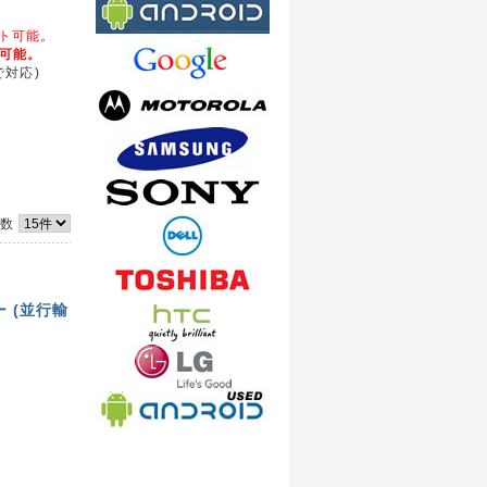
ート可能
。
化可能。
対応)
件数
リー (並行輸