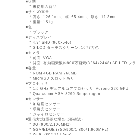
■状態
* 未使用の新品
■サイズ/重量
* 高さ: 126.1mm、幅: 65.4mm、厚さ: 11.3mm
* 重量: 151g
■色
* ブラック
■ディスプレイ
* 4.3" qHD (960x540)
* S-LCD タッチスクリーン, 1677万色
■カメラ
* 前面: VGA
* 背面: 有効画素数約800万画素(3264x2448) AF LED 
■容量
* ROM 4GB RAM 768MB
* MicroSD スロットあり
■プロセッサ
* 1.5 GHz デュアルコアプロセッサ, Adreno 220 GPU
* Qualcomm MSM 8260 Snapdragon
■センサー
* 加速度センサー
* 環境光センサー
* ジャイロセンサー
■通信方式(重要な場合は要確認)
* 3G (900/2,100MHz)
* GSM/EDGE (850/900/1,800/1,900MHz)
* Wi-Fi (802.11 b/g/n)