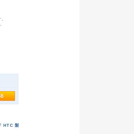
す。
す。
。
ド HTC 製