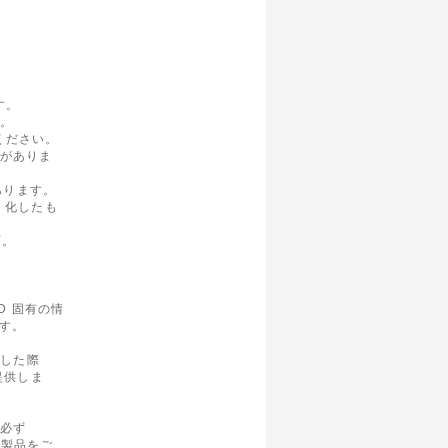
す。
す。
ください。
合がありま
あります。
d 化したも
可。
SD 固有の情
ます。
トした際
提供しま
は必ず
 製品をご