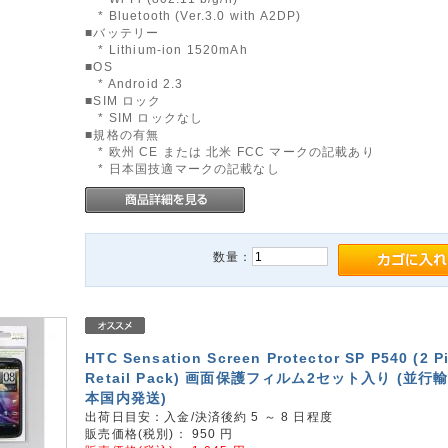
* Bluetooth (Ver.3.0 with A2DP)
■バッテリー
* Lithium-ion 1520mAh
■OS
* Android 2.3
■SIM ロック
* SIM ロックなし
■規格の有無
* 欧州 CE または 北米 FCC マークの記載あり
* 日本国技適マークの記載なし
数量：
HTC Sensation Screen Protector SP P540 (2 P
Retail Pack) 画面保護フィルム2セット入り (並
本国内発送)
出荷日目安：入金/決済後約 5 ～ 8 日程度
販売価格(税別)：
950
円