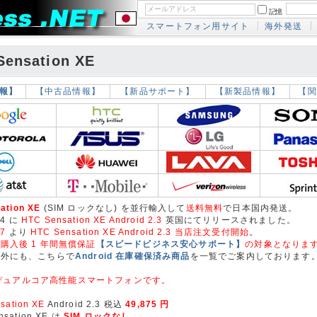
記憶
スマートフォン用サイト
海外発送
Sensation XE
報】
【中古品情報】
【新品サポート】
【新製品情報】
【関
ation XE
(SIM ロックなし) を並行輸入して
送料無料
で日本国内発送。
04 に
HTC Sensation XE Android 2.3
英国にてリリースされました。
17
より
HTC Sensation XE Android 2.3 当店注文受付開始
。
購入後 1 年間無償保証
【スピードビジネス安心サポート】
の対象となりま
以外にも、こちらで
Android 在庫確保済み商品
を一覧でご案内しております
Hz デュアルコア高性能スマートフォンです。
sation XE
Android 2.3 税込
49,875 円
nsation XE は
SIM ロックなし
。