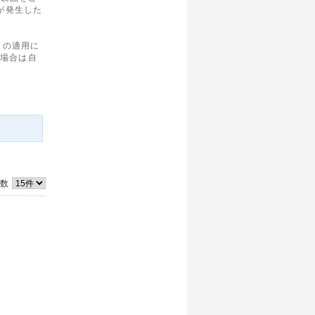
合が発生した
OM の適用に
る場合は自
件数