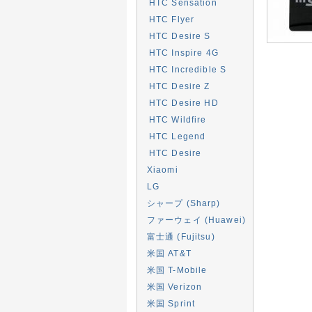
HTC Sensation
HTC Flyer
HTC Desire S
HTC Inspire 4G
HTC Incredible S
HTC Desire Z
HTC Desire HD
HTC Wildfire
HTC Legend
HTC Desire
Xiaomi
LG
シャープ (Sharp)
ファーウェイ (Huawei)
富士通 (Fujitsu)
米国 AT&T
米国 T-Mobile
米国 Verizon
米国 Sprint