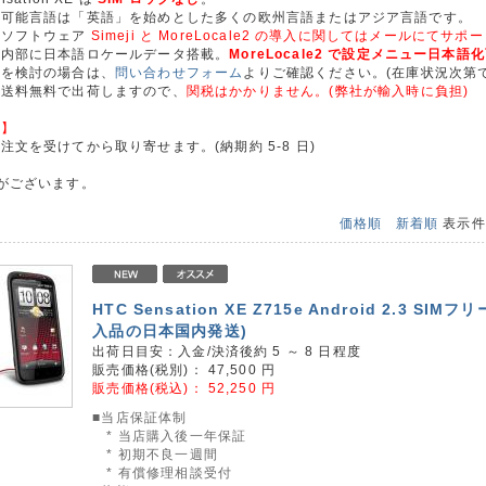
択可能言語は「英語」を始めとした多くの欧州言語またはアジア言語です。
化ソフトウェア
Simeji と MoreLocale2 の導入に関してはメールにてサポ
は内部に日本語ロケールデータ搭載。
MoreLocale2 で設定メニュー日本語
入を検討の場合は、
問い合わせフォーム
よりご確認ください。(在庫状況次第で
ら送料無料で出荷しますので、
関税はかかりません。(弊社が輸入時に負担)
況】
文を受けてから取り寄せます。(納期約 5-8 日)
がございます。
価格順
新着順
表示
HTC Sensation XE Z715e Android 2.3 SIMフ
入品の日本国内発送)
出荷日目安：入金/決済後約 5 ～ 8 日程度
販売価格(税別)：
47,500
円
販売価格(税込)：
52,250
円
■当店保証体制
* 当店購入後一年保証
* 初期不良一週間
* 有償修理相談受付