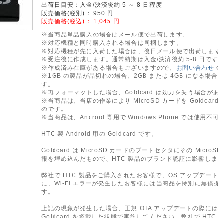
出荷日目安：入金/決済後約 5 ～ 8 日程度
販売価格(税別)：
950
円
販売価格(税込)：
1,045
円
※当商品単品購入の場合はメール便で出荷します。
※対応機種と同時購入される場合は同梱します。
※対応機種が先に入荷した場合は、後日メール便で出荷しま
※受注後に作成します。通常納期は入金/決済後約 5-8 日で
※作成済み在庫がある場合もございますので、
お問い合わせ
※1GB の製品が品切れの場合、2GB または 4GB になる場
す。
※再フォーマットした場合、Goldcard は効力を失う場合が
※当商品は、当店の作業により MicroSD カードを Goldcar
のです。
※当商品は、Android 専用で Windows Phone では使用不
HTC 製 Android 用の Goldcard です。
Goldcard は MicroSD カードのブートセクタにその Micro
報を埋め込んだもので、HTC 製品のブランド認証に影響し
弊社で HTC 製品をご購入されたお客様で、OS アップデー
に、Wi-Fi エラーが発生したお客様には当商品を特別に無償
す。
上記の現象が発生した場合、正規 OTA アップデートの際に
Goldcard を搭載した状態で実施してください。弊社で HTC