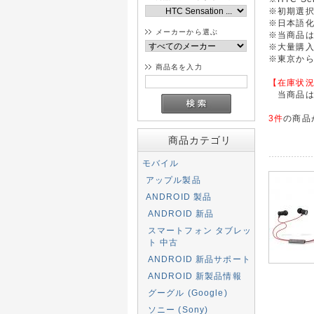
※初期選
※日本語
メーカーから選ぶ
※当商品
※大量購
※東京か
商品名を入力
【在庫状
当商品は注
3件
の商品
商品カテゴリ
モバイル
アップル製品
ANDROID 製品
ANDROID 新品
スマートフォン タブレッ
ト 中古
ANDROID 新品サポート
ANDROID 新製品情報
グーグル (Google)
ソニー (Sony)