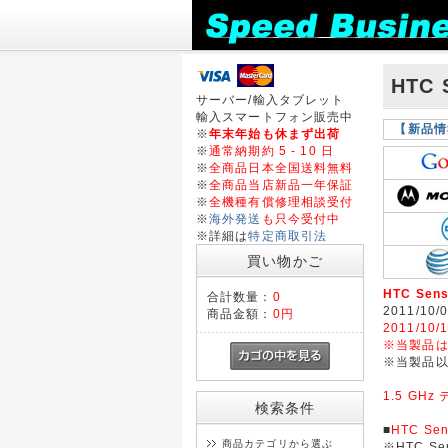
HTC 
サーバー/輸入タブレット
輸入スマートフォン販売中
【新品情
※
年末年始も休まず出荷
※
通常納期約 5 - 10 日
※
全商品日本全国送料無料
※
全商品当店新品一年保証
※
全機種有償修理相談受付
※
海外発送
も只今受付中
※詳細は
特定商取引法
買い物かご
HTC Sens
合計数量：
0
2011/10/
商品金額：
0円
2011/10/
※当製品は
※当製品
1.5 G
検索条件
■
HTC Sen
商品カテゴリから選ぶ
※HTC Se