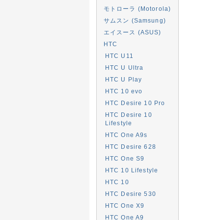
モトローラ (Motorola)
サムスン (Samsung)
エイスース (ASUS)
HTC
HTC U11
HTC U Ultra
HTC U Play
HTC 10 evo
HTC Desire 10 Pro
HTC Desire 10
Lifestyle
HTC One A9s
HTC Desire 628
HTC One S9
HTC 10 Lifestyle
HTC 10
HTC Desire 530
HTC One X9
HTC One A9