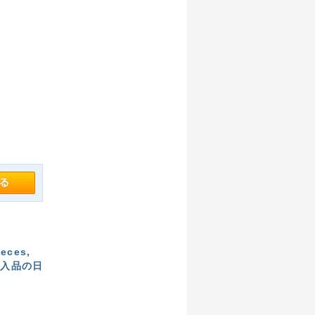
ieces,
行輸入品の日