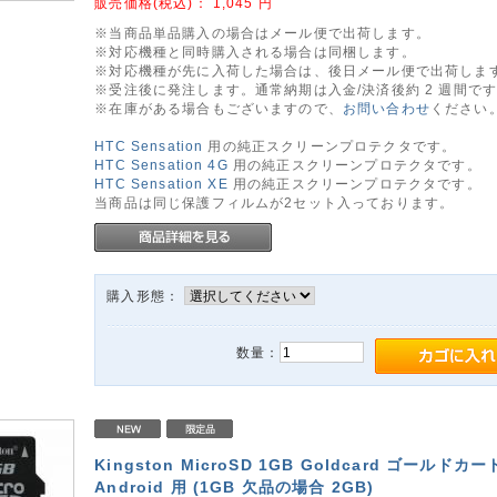
販売価格(税込)：
1,045
円
※当商品単品購入の場合はメール便で出荷します。
※対応機種と同時購入される場合は同梱します。
※対応機種が先に入荷した場合は、後日メール便で出荷しま
※受注後に発注します。通常納期は入金/決済後約 2 週間で
※在庫がある場合もございますので、
お問い合わせ
ください
HTC Sensation
用の純正スクリーンプロテクタです。
HTC Sensation 4G
用の純正スクリーンプロテクタです。
HTC Sensation XE
用の純正スクリーンプロテクタです。
当商品は同じ保護フィルムが2セット入っております。
購入形態：
数量：
Kingston MicroSD 1GB Goldcard ゴールドカー
Android 用 (1GB 欠品の場合 2GB)