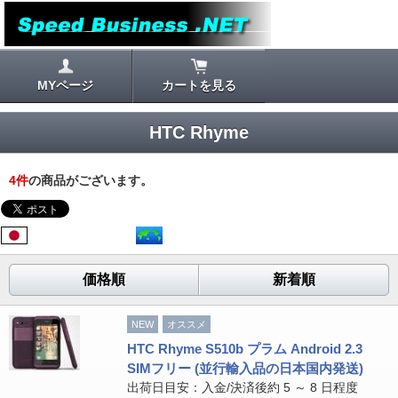
MYページ
カートを見る
HTC Rhyme
4
件
の商品がございます。
価格順
新着順
NEW
オススメ
HTC Rhyme S510b プラム Android 2.3
SIMフリー (並行輸入品の日本国内発送)
出荷日目安：入金/決済後約 5 ～ 8 日程度