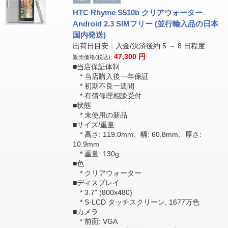
HTC Rhyme S510b クリアウォーター
Android 2.3 SIMフリー (並行輸入品の日本
国内発送)
出荷日目安：入金/決済後約 5 ～ 8 日程度
47,300
円
販売価格(税込):
■当店保証体制
* 当店購入後一年保証
* 初期不良一週間
* 有償修理相談受付
■状態
* 未使用の新品
■サイズ/重量
* 高さ: 119.0mm、幅: 60.8mm、厚さ:
10.9mm
* 重量: 130g
■色
* クリアウォーター
■ディスプレイ
* 3.7" (800x480)
* S-LCD タッチスクリーン, 1677万色
■カメラ
* 前面: VGA