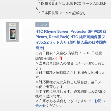
* 欧州 CE または 北米 FCC マークの記載あ
り
* 日本国技適マークの記載なし
オススメ
HTC Rhyme Screen Protector SP P610 (2
Pieces, Retail Pack) HTC 純正画面保護フ
ィルム2セット入り (並行輸入品の日本国内
発送)
出荷日目安：入金/決済後約 7 ～ 10 日程度
0
円
販売価格(税込):
※当商品単品購入の場合はメール便で出荷し
ます。
※対応機種と同時購入される場合は同梱しま
す。
※対応機種が先に入荷した場合は、後日メー
ル便で出荷します。
※受注後に発注します。通常納期は入金/決済
後約 2 週間です。
※在庫がある場合もございますので、
お問い
合わせ
ください。