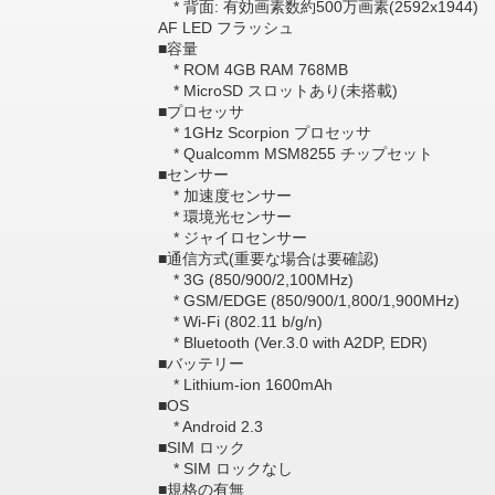
* 背面: 有効画素数約500万画素(2592x1944)
AF LED フラッシュ
■容量
* ROM 4GB RAM 768MB
* MicroSD スロットあり(未搭載)
■プロセッサ
* 1GHz Scorpion プロセッサ
* Qualcomm MSM8255 チップセット
■センサー
* 加速度センサー
* 環境光センサー
* ジャイロセンサー
■通信方式(重要な場合は要確認)
* 3G (850/900/2,100MHz)
* GSM/EDGE (850/900/1,800/1,900MHz)
* Wi-Fi (802.11 b/g/n)
* Bluetooth (Ver.3.0 with A2DP, EDR)
■バッテリー
* Lithium-ion 1600mAh
■OS
* Android 2.3
■SIM ロック
* SIM ロックなし
■規格の有無