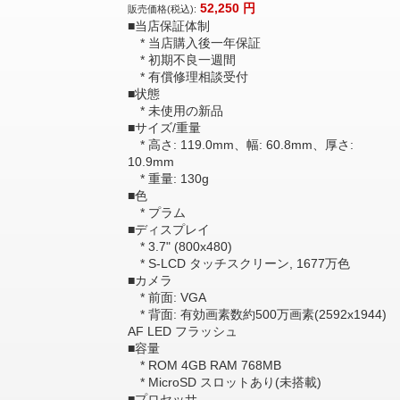
52,250
円
販売価格(税込):
■当店保証体制
* 当店購入後一年保証
* 初期不良一週間
* 有償修理相談受付
■状態
* 未使用の新品
■サイズ/重量
* 高さ: 119.0mm、幅: 60.8mm、厚さ:
10.9mm
* 重量: 130g
■色
* プラム
■ディスプレイ
* 3.7" (800x480)
* S-LCD タッチスクリーン, 1677万色
■カメラ
* 前面: VGA
* 背面: 有効画素数約500万画素(2592x1944)
AF LED フラッシュ
■容量
* ROM 4GB RAM 768MB
* MicroSD スロットあり(未搭載)
■プロセッサ