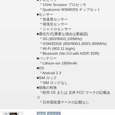
* 1GHz Scorpion プロセッサ
* Qualcomm MSM8255 チップセット
■センサー
* 加速度センサー
* 環境光センサー
* ジャイロセンサー
■通信方式(重要な場合は要確認)
* 3G (850/900/2,100MHz)
* GSM/EDGE (850/900/1,800/1,900MHz)
* Wi-Fi (802.11 b/g/n)
* Bluetooth (Ver.3.0 with A2DP, EDR)
■バッテリー
* Lithium-ion 1600mAh
■OS
* Android 2.3
■SIM ロック
* SIM ロックなし
■規格の有無
* 欧州 CE または 北米 FCC マークの記載あ
り
* 日本国技適マークの記載なし
NEW
オススメ