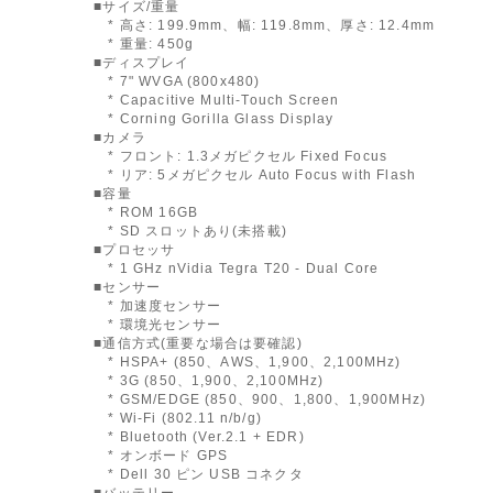
■サイズ/重量
* 高さ: 199.9mm、幅: 119.8mm、厚さ: 12.4mm
* 重量: 450g
■ディスプレイ
* 7" WVGA (800x480)
* Capacitive Multi-Touch Screen
* Corning Gorilla Glass Display
■カメラ
* フロント: 1.3メガピクセル Fixed Focus
* リア: 5メガピクセル Auto Focus with Flash
■容量
* ROM 16GB
* SD スロットあり(未搭載)
■プロセッサ
* 1 GHz nVidia Tegra T20 - Dual Core
■センサー
* 加速度センサー
* 環境光センサー
■通信方式(重要な場合は要確認)
* HSPA+ (850、AWS、1,900、2,100MHz)
* 3G (850、1,900、2,100MHz)
* GSM/EDGE (850、900、1,800、1,900MHz)
* Wi-Fi (802.11 n/b/g)
* Bluetooth (Ver.2.1 + EDR)
* オンボード GPS
* Dell 30 ピン USB コネクタ
■バッテリー