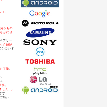
。
レット。
は劣るもの
明らかに優
M フリー
 ロック解除
00 のいず
ート可能
。
す。
い。
限要
。
ません。)
ります。
対応)