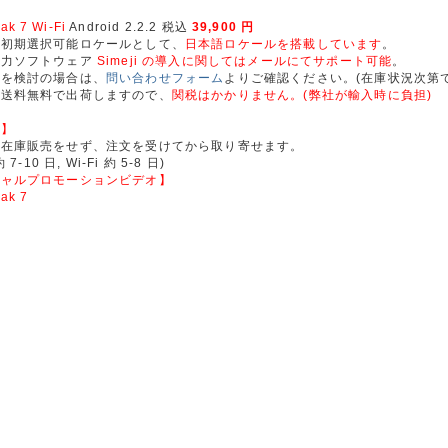
eak 7 Wi-Fi
Android 2.2.2 税込
39,900 円
は初期選択可能ロケールとして、
日本語ロケールを搭載しています
。
入力ソフトウェア
Simeji の導入に関してはメールにてサポート可能
。
入を検討の場合は、
問い合わせフォーム
よりご確認ください。(在庫状況次第で
ら送料無料で出荷しますので、
関税はかかりません。(弊社が輸入時に負担)
況】
在庫販売をせず、注文を受けてから取り寄せます。
 7-10 日, Wi-Fi 約 5-8 日)
シャルプロモーションビデオ】
eak 7