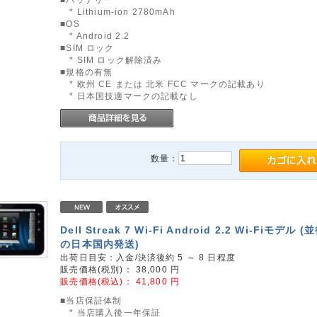
* Lithium-ion 2780mAh
■OS
* Android 2.2
■SIM ロック
* SIM ロック解除済み
■規格の有無
* 欧州 CE または 北米 FCC マークの記載あり
* 日本国技適マークの記載なし
数量：
Dell Streak 7 Wi-Fi Android 2.2 Wi-Fiモデル
の日本国内発送)
出荷日目安：入金/決済後約 5 ～ 8 日程度
販売価格(税別)：
38,000
円
販売価格(税込)：
41,800
円
■当店保証体制
* 当店購入後一年保証