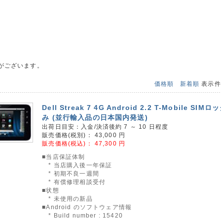
がございます。
価格順
新着順
表示
Dell Streak 7 4G Android 2.2 T-Mobile SI
み (並行輸入品の日本国内発送)
出荷日目安：入金/決済後約 7 ～ 10 日程度
販売価格(税別)：
43,000
円
販売価格(税込)：
47,300
円
■当店保証体制
* 当店購入後一年保証
* 初期不良一週間
* 有償修理相談受付
■状態
* 未使用の新品
■Android のソフトウェア情報
* Build number : 15420