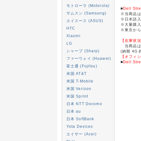
モトローラ (Motorola)
■
Dell Str
サムスン (Samsung)
※当商品
※日本語
エイスース (ASUS)
※大量購
HTC
※東京か
Xiaomi
【在庫状
LG
当商品は
シャープ (Sharp)
(納期 4G 約
【オフィ
ファーウェイ (Huawei)
■
Dell Str
富士通 (Fujitsu)
米国 AT&T
米国 T-Mobile
米国 Verizon
米国 Sprint
日本 NTT Docomo
日本 au
日本 SoftBank
Yota Devices
エイサー (Acer)