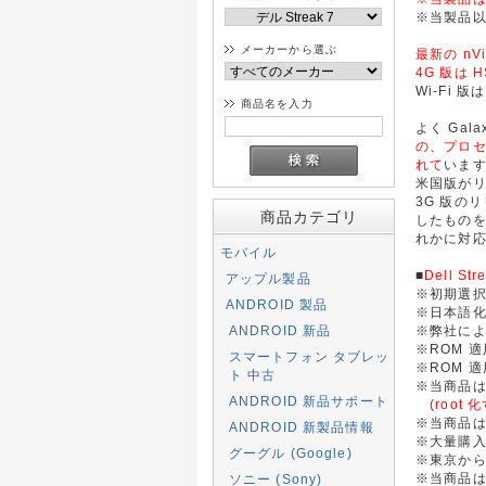
※当製品
メーカーから選ぶ
最新の nV
4G 版は H
Wi-Fi 
商品名を入力
よく Gal
の、プロ
れて
いま
米国版がリ
3G 版の
商品カテゴリ
したものを販
れかに対応
モバイル
■
Dell St
アップル製品
※初期選択
ANDROID 製品
※日本語
ANDROID 新品
※弊社に
※ROM 
スマートフォン タブレッ
※ROM 
ト 中古
※当商品
ANDROID 新品サポート
(roo
※当商品は
ANDROID 新製品情報
※大量購
グーグル (Google)
※東京か
※当商品
ソニー (Sony)