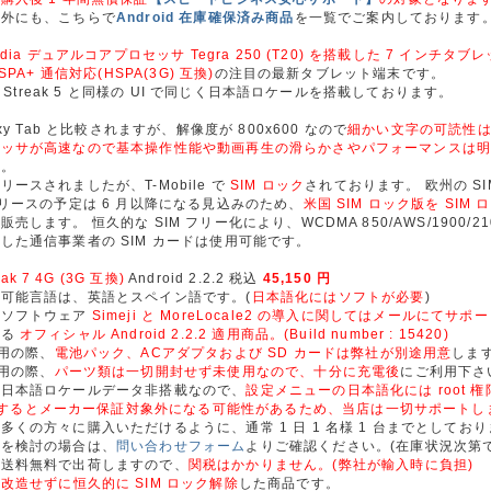
以外にも、こちらで
Android 在庫確保済み商品
を一覧でご案内しております
idia デュアルコアプロセッサ Tegra 250 (T20) を搭載した 7 インチタブ
SPA+ 通信対応(HSPA(3G) 互換)
の注目の最新タブレット端末です。
版は Streak 5 と同様の UI で同じく日本語ロケールを搭載しております。
axy Tab と比較されますが、解像度が 800x600 なので
細かい文字の可読性
セッサが高速なので基本操作性能や動画再生の滑らかさやパフォーマンスは
す。
リースされましたが、T-Mobile で
SIM ロック
されております。 欧州の SI
リリースの予定は 6 月以降になる見込みのため、
米国 SIM ロック版を SIM
売します。 恒久的な SIM フリー化により、WCDMA 850/AWS/1900/21
した通信事業者の SIM カードは使用可能です。
reak 7 4G (3G 互換)
Android 2.2.2 税込
45,150 円
可能言語は、英語とスペイン語です。(
日本語化にはソフトが必要
)
化ソフトウェア
Simeji と MoreLocale2 の導入に関してはメールにてサポ
よる
オフィシャル Android 2.2.2 適用商品。(Build number : 15420)
適用の際、
電池パック、ACアダプタおよび SD カードは弊社が別途用意
しま
適用の際、
パーツ類は一切開封せず未使用なので、十分に充電後
にご利用下さ
は日本語ロケールデータ非搭載なので、
設定メニューの日本語化には root 権
t 化するとメーカー保証対象外になる可能性があるため、当店は一切サポートし
多くの方々に購入いただけるように、通常 1 日 1 名様 1 台までとしてお
入を検討の場合は、
問い合わせフォーム
よりご確認ください。(在庫状況次第で
ら送料無料で出荷しますので、
関税はかかりません。(弊社が輸入時に負担)
は
改造せずに恒久的に SIM ロック解除
した商品です。