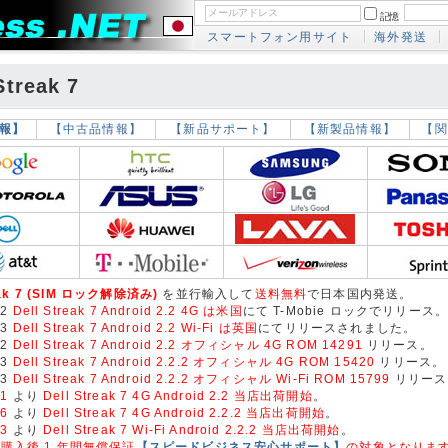
記憶
スマートフォン用サイト
海外発送
treak 7
報】
【中古品情報】
【新品サポート】
【新製品情報】
【関
reak 7 (SIM ロック解除済み)
を並行輸入して
送料無料
で日本国内発送。
02
Dell Streak 7 Android 2.2 4G は米国
にて T-Mobie ロックでリリース。
13
Dell Streak 7 Android 2.2 Wi-Fi は英国
にてリリースされました。
02
Dell Streak 7 Android 2.2 オフィシャル 4G ROM 14291
リリース。
23
Dell Streak 7 Android 2.2.2 オフィシャル 4G ROM 15420
リリース。
13
Dell Streak 7 Android 2.2.2 オフィシャル Wi-Fi ROM 15799
リリース
01
より
Dell Streak 7 4G Android 2.2 当店出荷開始
。
26
より
Dell Streak 7 4G Android 2.2.2 当店出荷開始
。
23
より
Dell Streak 7 Wi-Fi Android 2.2.2 当店出荷開始
。
購入後 1 年間無償保証
【スピードビジネス安心サポート】
の対象となりま