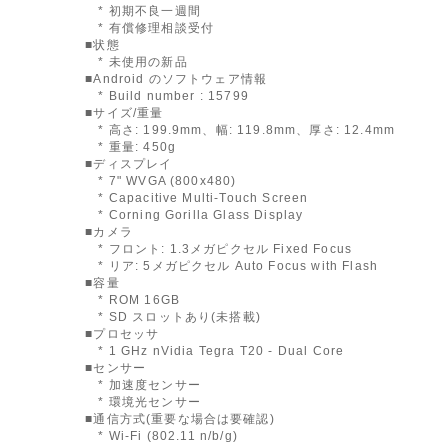
* 初期不良一週間
* 有償修理相談受付
■状態
* 未使用の新品
■Android のソフトウェア情報
* Build number : 15799
■サイズ/重量
* 高さ: 199.9mm、幅: 119.8mm、厚さ: 12.4mm
* 重量: 450g
■ディスプレイ
* 7" WVGA (800x480)
* Capacitive Multi-Touch Screen
* Corning Gorilla Glass Display
■カメラ
* フロント: 1.3メガピクセル Fixed Focus
* リア: 5メガピクセル Auto Focus with Flash
■容量
* ROM 16GB
* SD スロットあり(未搭載)
■プロセッサ
* 1 GHz nVidia Tegra T20 - Dual Core
■センサー
* 加速度センサー
* 環境光センサー
■通信方式(重要な場合は要確認)
* Wi-Fi (802.11 n/b/g)