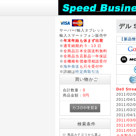
デル S
サーバー/輸入タブレット
輸入スマートフォン販売中
【新品情
※
年末年始も休まず出荷
※
通常納期約 5 - 10 日
※
全商品日本全国送料無料
※
全商品当店新品一年保証
※
全機種有償修理相談受付
※
海外発送
も只今受付中
※詳細は
特定商取引法
買い物かご
Dell St
合計数量：
0
2011/02/
商品金額：
0円
2011/04/
2011/02/
2011/03/
2011/04/
2011/03/
検索条件
2011/03/
2011/05/
商品カテゴリから選ぶ
※当製品は