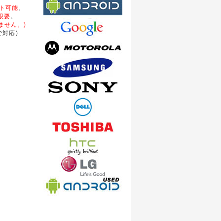
ート可能
。
限要
。
ません。)
対応)