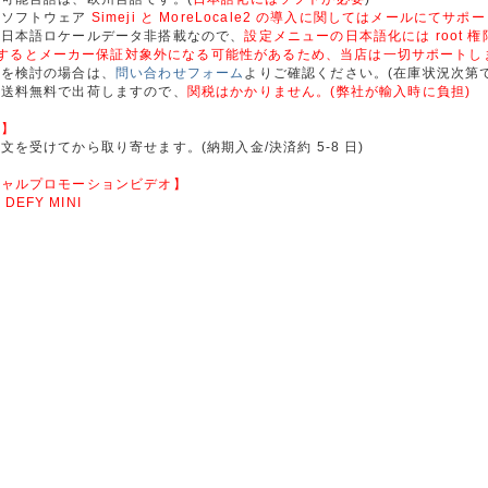
化ソフトウェア
Simeji と MoreLocale2 の導入に関してはメールにてサポ
は日本語ロケールデータ非搭載なので、
設定メニューの日本語化には root 権
t 化するとメーカー保証対象外になる可能性があるため、当店は一切サポートし
入を検討の場合は、
問い合わせフォーム
よりご確認ください。(在庫状況次第で
ら送料無料で出荷しますので、
関税はかかりません。(弊社が輸入時に負担)
況】
文を受けてから取り寄せます。(納期入金/決済約 5-8 日)
シャルプロモーションビデオ】
a DEFY MINI