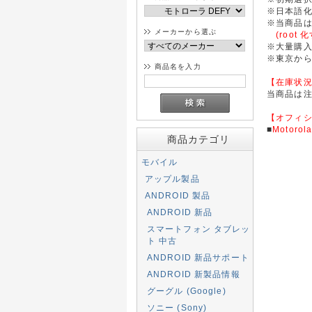
※日本語
※当商品
メーカーから選ぶ
(roo
※大量購
※東京か
商品名を入力
【在庫状
当商品は注
【オフィ
■
Motorol
商品カテゴリ
モバイル
アップル製品
ANDROID 製品
ANDROID 新品
スマートフォン タブレッ
ト 中古
ANDROID 新品サポート
ANDROID 新製品情報
グーグル (Google)
ソニー (Sony)