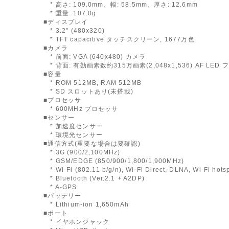
* 高さ: 109.0mm、幅: 58.5mm、厚さ: 12.6mm
* 重量: 107.0g
■ディスプレイ
* 3.2" (480x320)
* TFT capacitive タッチスクリーン, 1677万色
■カメラ
* 前面: VGA (640x480) カメラ
* 背面: 有効画素数約315万画素(2,048x1,536) AF LED
■容量
* ROM 512MB, RAM 512MB
* SD スロットあり(未搭載)
■プロセッサ
* 600MHz プロセッサ
■センサー
* 加速度センサー
* 環境光センサー
■通信方式(重要な場合は要確認)
* 3G (900/2,100MHz)
* GSM/EDGE (850/900/1,800/1,900MHz)
* Wi-Fi (802.11 b/g/n), Wi-Fi Direct, DLNA, Wi-Fi hots
* Bluetooth (Ver.2.1 + A2DP)
* A-GPS
■バッテリー
* Lithium-ion 1,650mAh
■ポート
* イヤホンジャック