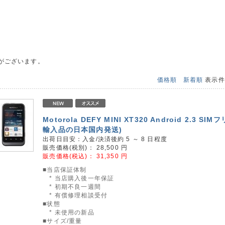
がございます。
価格順
新着順
表示
Motorola DEFY MINI XT320 Android 2.3 SI
輸入品の日本国内発送)
出荷日目安：入金/決済後約 5 ～ 8 日程度
販売価格(税別)：
28,500
円
販売価格(税込)：
31,350
円
■当店保証体制
* 当店購入後一年保証
* 初期不良一週間
* 有償修理相談受付
■状態
* 未使用の新品
■サイズ/重量