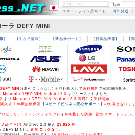
記憶
スマートフォン用サイト
海外発送
ーラ DEFY MINI
報】
【中古品情報】
【新品サポート】
【新製品情報】
【関
 DEFY MINI
(SIM ロックなし) を並行輸入して
送料無料
で日本国内発送。
 に
Motorola DEFY MINI Android 2.3
はリリースされました。
02
より
Motorola DEFY MINI Android 2.3 当店注文受付開始
。
購入後 1 年間無償保証
【スピードビジネス安心サポート】
の対象となりま
z プロセッサ、3.2 インチディスプレイを搭載した防塵・防水スマートフォン
a DEFY MINI
Android 2.3 税込
29,925 円
a DEFY MINI は
SIM ロックなし
。
可能言語は、欧州言語です。(
日本語化にはソフトが必要
)