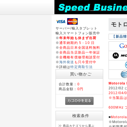
モトロ
サーバー/輸入タブレット
輸入スマートフォン販売中
【新品情
※
年末年始も休まず出荷
※
通常納期約 5 - 10 日
※
全商品日本全国送料無料
※
全商品当店新品一年保証
※
全機種有償修理相談受付
※
海外発送
も只今受付中
※詳細は
特定商取引法
買い物かご
Motorola
合計数量：
0
2012/02
商品金額：
0円
2012/04/
※当製品は
600MH
検索条件
■
Motorol
※Motorol
商品カテゴリから選ぶ
※初期選択