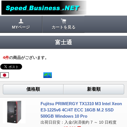
MYページ
カートを見る
富士通
4
件
の商品がございます。
価格順
新着順
Fujitsu PRIMERGY TX1310 M3 Intel Xeon
E3-1225v6 4C/4T ECC 16GB M.2 SSD
500GB Windows 10 Pro
出荷日目安：入金/決済後約 7 ～ 10 日程度