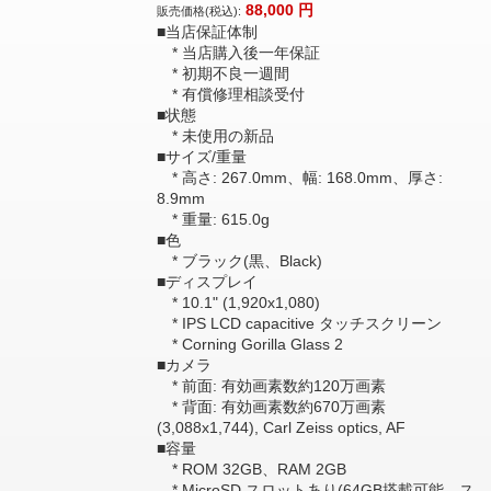
88,000
円
販売価格(税込):
■当店保証体制
* 当店購入後一年保証
* 初期不良一週間
* 有償修理相談受付
■状態
* 未使用の新品
■サイズ/重量
* 高さ: 267.0mm、幅: 168.0mm、厚さ:
8.9mm
* 重量: 615.0g
■色
* ブラック(黒、Black)
■ディスプレイ
* 10.1" (1,920x1,080)
* IPS LCD capacitive タッチスクリーン
* Corning Gorilla Glass 2
■カメラ
* 前面: 有効画素数約120万画素
* 背面: 有効画素数約670万画素
(3,088x1,744), Carl Zeiss optics, AF
■容量
* ROM 32GB、RAM 2GB
* MicroSD スロットあり(64GB搭載可能、ス