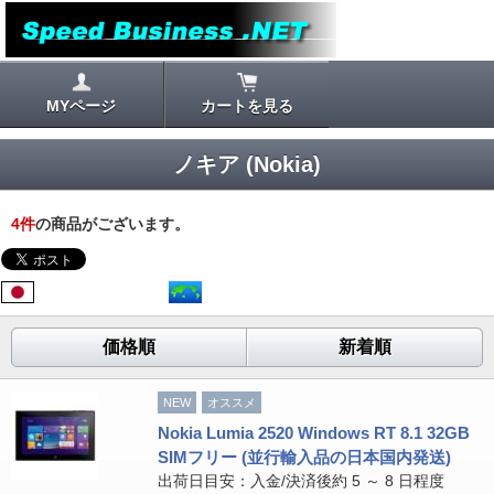
MYページ
カートを見る
ノキア (Nokia)
4
件
の商品がございます。
価格順
新着順
NEW
オススメ
Nokia Lumia 2520 Windows RT 8.1 32GB
SIMフリー (並行輸入品の日本国内発送)
出荷日目安：入金/決済後約 5 ～ 8 日程度