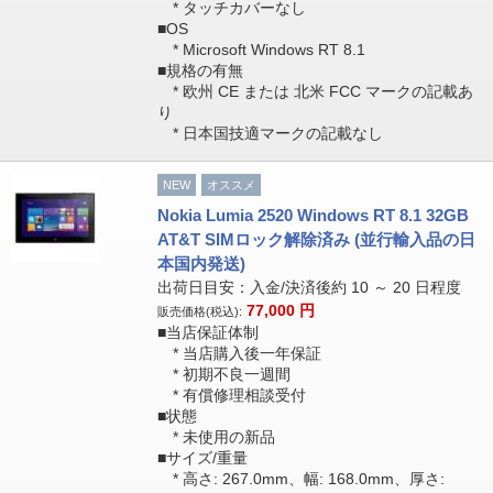
* タッチカバーなし
■OS
* Microsoft Windows RT 8.1
■規格の有無
* 欧州 CE または 北米 FCC マークの記載あ
り
* 日本国技適マークの記載なし
NEW
オススメ
Nokia Lumia 2520 Windows RT 8.1 32GB
AT&T SIMロック解除済み (並行輸入品の日
本国内発送)
出荷日目安：入金/決済後約 10 ～ 20 日程度
77,000
円
販売価格(税込):
■当店保証体制
* 当店購入後一年保証
* 初期不良一週間
* 有償修理相談受付
■状態
* 未使用の新品
■サイズ/重量
* 高さ: 267.0mm、幅: 168.0mm、厚さ: