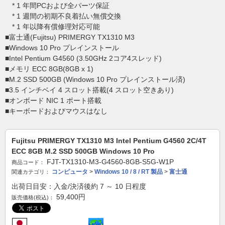
* 1 年間PCおよび全パーツ保証
* 1 週間の初期不良着払い無償交換
* 1 年以降有償修理対応可能
■富士通(Fujitsu) PRIMERGY TX1310 M3
■Windows 10 Pro プレインストール
■Intel Pentium G4560 (3.50GHz 2コア4スレッド)
■メモリ ECC 8GB(8GB x 1)
■M.2 SSD 500GB (Windows 10 Pro プレインストール済)
■3.5 インチベイ 4 スロット搭載(4 スロット空きあり)
■オンボード NIC 1 ポート搭載
■キーボードおよびマウスはなし
Fujitsu PRIMERGY TX1310 M3 Intel Pentium G4560 2C/4T
ECC 8GB M.2 SSD 500GB Windows 10 Pro
FJT-TX1310-M3-G4560-8GB-S5G-W1P
商品コード：
コンピュータ
>
Windows 10 / 8 / RT 製品
>
富士通
関連カテゴリ：
出荷日目安：入金/決済後約 7 ～ 10 日程度
59,400
円
販売価格(税込)：