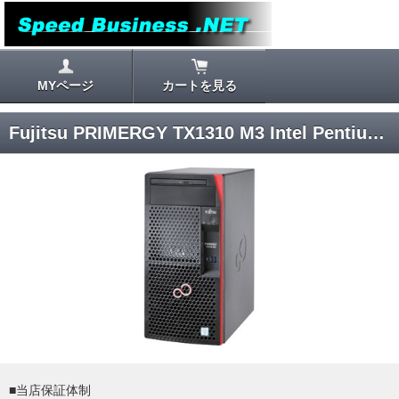
MYページ
カートを見る
Fujitsu PRIMERGY TX1310 M3 Intel Pentium G4560 2C/4T ECC 8GB M.2 SSD 500GB Windows 10 Pro
■当店保証体制