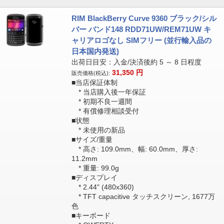
RIM BlackBerry Curve 9360 ブラック/シル
バー バンド148 RDD71UW/REM71UW キ
ャリアロゴなし SIMフリー (並行輸入品の
日本国内発送)
出荷日目安：入金/決済後約 5 ～ 8 日程度
31,350
円
販売価格(税込):
■当店保証体制
* 当店購入後一年保証
* 初期不良一週間
* 有償修理相談受付
■状態
* 未使用の新品
■サイズ/重量
* 高さ: 109.0mm、幅: 60.0mm、厚さ:
11.2mm
* 重量: 99.0g
■ディスプレイ
* 2.44" (480x360)
* TFT capacitive タッチスクリーン, 1677万
色
■キーボード