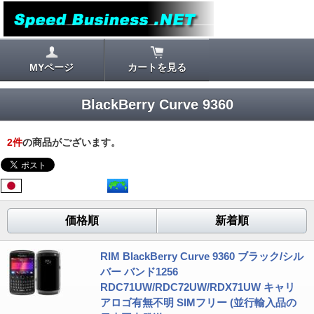
MYページ
カートを見る
BlackBerry Curve 9360
2
件
の商品がございます。
価格順
新着順
RIM BlackBerry Curve 9360 ブラック/シル
バー バンド1256
RDC71UW/RDC72UW/RDX71UW キャリ
アロゴ有無不明 SIMフリー (並行輸入品の