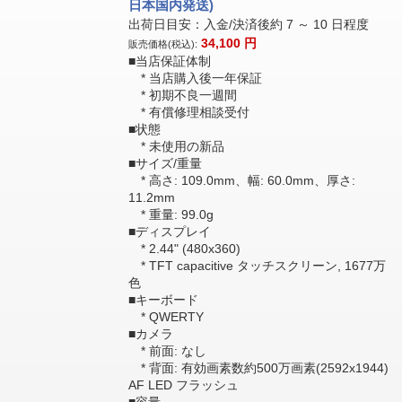
日本国内発送)
出荷日目安：入金/決済後約 7 ～ 10 日程度
34,100
円
販売価格(税込):
■当店保証体制
* 当店購入後一年保証
* 初期不良一週間
* 有償修理相談受付
■状態
* 未使用の新品
■サイズ/重量
* 高さ: 109.0mm、幅: 60.0mm、厚さ:
11.2mm
* 重量: 99.0g
■ディスプレイ
* 2.44" (480x360)
* TFT capacitive タッチスクリーン, 1677万
色
■キーボード
* QWERTY
■カメラ
* 前面: なし
* 背面: 有効画素数約500万画素(2592x1944)
AF LED フラッシュ