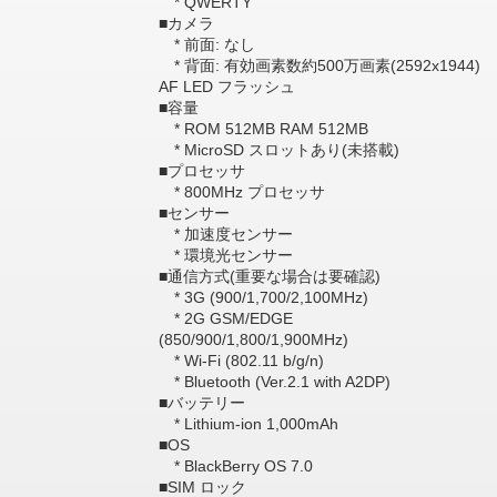
* QWERTY
■カメラ
* 前面: なし
* 背面: 有効画素数約500万画素(2592x1944)
AF LED フラッシュ
■容量
* ROM 512MB RAM 512MB
* MicroSD スロットあり(未搭載)
■プロセッサ
* 800MHz プロセッサ
■センサー
* 加速度センサー
* 環境光センサー
■通信方式(重要な場合は要確認)
* 3G (900/1,700/2,100MHz)
* 2G GSM/EDGE
(850/900/1,800/1,900MHz)
* Wi-Fi (802.11 b/g/n)
* Bluetooth (Ver.2.1 with A2DP)
■バッテリー
* Lithium-ion 1,000mAh
■OS
* BlackBerry OS 7.0
■SIM ロック