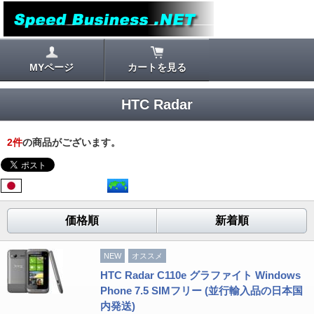
MYページ
カートを見る
HTC Radar
2
件
の商品がございます。
価格順
新着順
NEW
オススメ
HTC Radar C110e グラファイト Windows
Phone 7.5 SIMフリー (並行輸入品の日本国
内発送)