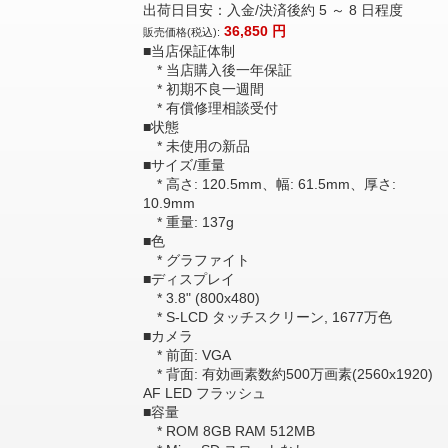
出荷日目安：入金/決済後約 5 ～ 8 日程度
36,850
円
販売価格(税込):
■当店保証体制
* 当店購入後一年保証
* 初期不良一週間
* 有償修理相談受付
■状態
* 未使用の新品
■サイズ/重量
* 高さ: 120.5mm、幅: 61.5mm、厚さ:
10.9mm
* 重量: 137g
■色
* グラファイト
■ディスプレイ
* 3.8" (800x480)
* S-LCD タッチスクリーン, 1677万色
■カメラ
* 前面: VGA
* 背面: 有効画素数約500万画素(2560x1920)
AF LED フラッシュ
■容量
* ROM 8GB RAM 512MB