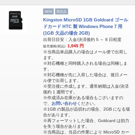
NEW
限定品
Kingston MicroSD 1GB Goldcard ゴール
ドカード HTC 製 Windows Phone 7 用
(1GB 欠品の場合 2GB)
出荷日目安：入金/決済後約 5 ～ 8 日程度
1,045
円
販売価格(税込):
※当商品単品購入の場合はメール便で出荷し
ます。
※対応機種と同時購入される場合は同梱しま
す。
※対応機種が先に入荷した場合は、後日メー
ル便で出荷します。
※受注後に作成します。通常納期は入金/決済
後約 1 週間です。
※作成済み在庫がある場合もございますの
で、
お問い合わせ
ください。
※1GB の製品が品切れの場合、2GB になる場
合があります。
※再フォーマットした場合、Goldcard は効力
を失う場合があります。
※当商品は、当店の作業により MicroSD カー