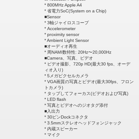
* 800MHz Apple A4
* 省電力SoC(System on a Chip)
■Sensor
* 3軸ジャイロスコープ
* Accelerometer
* proximity sensor
* Ambient Light Sensor
■オーディオ再生
* 周NAMI数特性: 20Hz〜20,000Hz
■Camera、写真、ビデオ
* ビデオ撮影、720p HD(最大30 fps、オーデ
ィオ入り)
* 5メガピクセルカメラ
* VGA画質の写真とビデオ(最大30fps、フロン
トカメラ)
* タップしてフォーカス(ビデオおよび写真)
* LED flash
* 写真とビデオへのジオタグ添付
■入出力
* 30ピンDockコネクタ
* 3.5mmステレオヘッドフォンジャック
* 内蔵スピーカー
* マイク