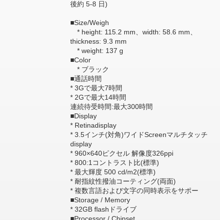
後約 5-8 日)
■Size/Weigh
* height: 115.2 mm、width: 58.6 mm、
thickness: 9.3 mm
* weight: 137 g
■Color
* ブラック
■通話時間
* 3Gで最大7時間
* 2Gで最大14時間
連続待受時間:最大300時間
■Display
* Retinadisplay
* 3.5インチ(対角)ワイドScreenマルチタッチ
display
* 960×640ピクセル 解像度326ppi
* 800:1コントラスト比(標準)
* 最大輝度 500 cd/m2(標準)
* 耐指紋性撥油コーティング(両面)
* 複数言語および文字の同時表示をサポー
■Storage / Memory
* 32GB flashドライブ
■Processor / Chipset