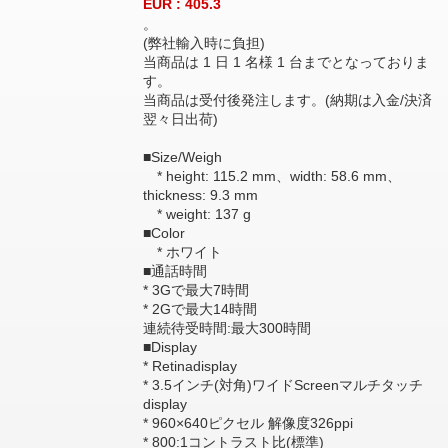
EUR : 405.3
。
(弊社輸入時に負担)
当商品は 1 日 1 名様 1 台までとなっておりま
す。
当商品は受付後発注します。(納期は入金/決済
翌々日出荷)
■Size/Weigh
* height: 115.2 mm、width: 58.6 mm、
thickness: 9.3 mm
* weight: 137 g
■Color
* ホワイト
■通話時間
* 3Gで最大7時間
* 2Gで最大14時間
連続待受時間:最大300時間
■Display
* Retinadisplay
* 3.5インチ(対角)ワイドScreenマルチタッチ
display
* 960×640ピクセル 解像度326ppi
* 800:1コントラスト比(標準)