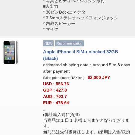
* 写真とビデオへのジオタグ添付
■入出力
* 30ピンDockコネクタ
* 3.5mmステレオヘッドフォンジャック
* 内蔵スピーカー
* マイク
NEW
Recommendation
Apple iPhone 4 SIM-unlocked 32GB
(Black)
estimated shipping date：arround 5 to 8 days
after payment
62,000
JPY
Sales price (import TAX inc.) :
USD : 556.76
GBP : 427.8
AUD : 703.7
EUR : 478.64
。
(弊社輸入時に負担)
当商品は 1 日 1 名様 1 台までとなっておりま
す。
当商品は受付後発注します。(納期は入金/決済