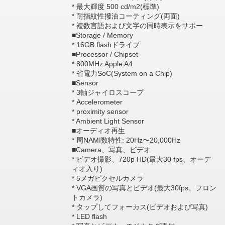
* 最大輝度 500 cd/m2(標準)
* 耐指紋性撥油コーティング(両面)
* 複数言語および文字の同時表示をサポー
■Storage / Memory
* 16GB flashドライブ
■Processor / Chipset
* 800MHz Apple A4
* 省電力SoC(System on a Chip)
■Sensor
* 3軸ジャイロスコープ
* Accelerometer
* proximity sensor
* Ambient Light Sensor
■オーディオ再生
* 周NAMI数特性: 20Hz〜20,000Hz
■Camera、写真、ビデオ
* ビデオ撮影、720p HD(最大30 fps、オーデ
ィオ入り)
* 5メガピクセルカメラ
* VGA画質の写真とビデオ(最大30fps、フロン
トカメラ)
* タップしてフォーカス(ビデオおよび写真)
* LED flash