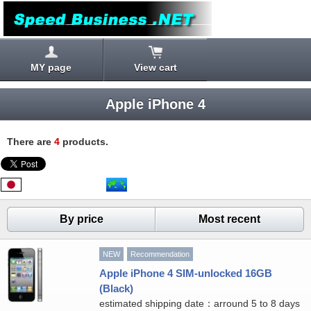
MY page
View cart
Apple iPhone 4
There are
4
products.
By price
Most recent
NEW
Recommendation
Apple iPhone 4 SIM-unlocked 16GB
(Black)
estimated shipping date：arround 5 to 8 days