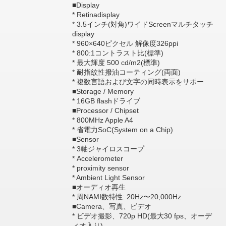
■Display
* Retinadisplay
* 3.5インチ(対角)ワイドScreenマルチタッチ
display
* 960×640ピクセル 解像度326ppi
* 800:1コントラスト比(標準)
* 最大輝度 500 cd/m2(標準)
* 耐指紋性撥油コーティング(両面)
* 複数言語および文字の同時表示をサポー
■Storage / Memory
* 16GB flashドライブ
■Processor / Chipset
* 800MHz Apple A4
* 省電力SoC(System on a Chip)
■Sensor
* 3軸ジャイロスコープ
* Accelerometer
* proximity sensor
* Ambient Light Sensor
■オーディオ再生
* 周NAMI数特性: 20Hz〜20,000Hz
■Camera、写真、ビデオ
* ビデオ撮影、720p HD(最大30 fps、オーデ
ィオ入り)