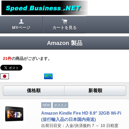
MYページ
カートを見る
Amazon 製品
21
件
の商品がございます。
価格順
新着順
NEW
オススメ
Amazon Kindle Fire HD 8.9" 32GB Wi-Fi
(並行輸入品の日本国内発送)
出荷日目安：入金/決済後約 7 ～ 10 日程度