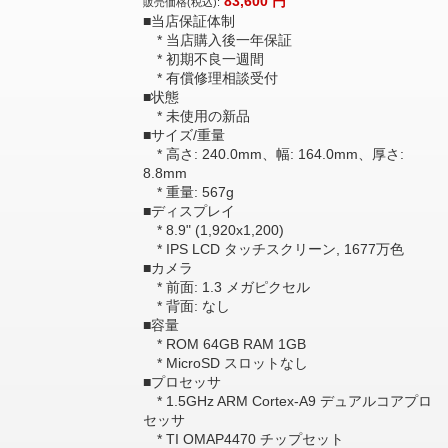
83,600
円
販売価格(税込):
■当店保証体制
* 当店購入後一年保証
* 初期不良一週間
* 有償修理相談受付
■状態
* 未使用の新品
■サイズ/重量
* 高さ: 240.0mm、幅: 164.0mm、厚さ:
8.8mm
* 重量: 567g
■ディスプレイ
* 8.9" (1,920x1,200)
* IPS LCD タッチスクリーン, 1677万色
■カメラ
* 前面: 1.3 メガピクセル
* 背面: なし
■容量
* ROM 64GB RAM 1GB
* MicroSD スロットなし
■プロセッサ
* 1.5GHz ARM Cortex-A9 デュアルコアプロ
セッサ
* TI OMAP4470 チップセット